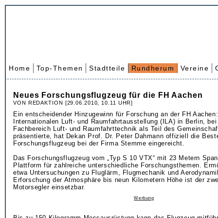
Home
Top-Themen
Stadtteile
Rundherum
Vereine
Neues Forschungsflugzeug für die FH Aachen
VON REDAKTION [29.06.2010, 10.11 UHR]
Ein entscheidender Hinzugewinn für Forschung an der FH Aachen:
Internationalen Luft- und Raumfahrtausstellung (ILA) in Berlin, bei
Fachbereich Luft- und Raumfahrttechnik als Teil des Gemeinsch
präsentierte, hat Dekan Prof. Dr. Peter Dahmann offiziell die Beste
Forschungsflugzeug bei der Firma Stemme eingereicht.
Das Forschungsflugzeug vom „Typ S 10 VTX“ mit 23 Metern Spann
Plattform für zahlreiche unterschiedliche Forschungsthemen. Erm
etwa Untersuchungen zu Fluglärm, Flugmechanik und Aerodynamik
Erforschung der Atmosphäre bis neun Kilometern Höhe ist der zwe
Motorsegler einsetzbar.
Werbung
Bis zu 150 Kilogramm Messausrüstung kann das Flugzeug mitführ