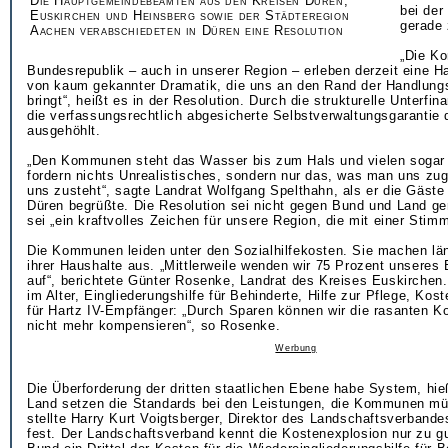
Die Hauptgemeindebeamten aus den Kreisen Düren,
bei der
Euskirchen und Heinsberg sowie der Städteregion
gerade 
Aachen verabschiedeten in Düren eine Resolution
„Die K
Bundesrepublik – auch in unserer Region – erleben derzeit eine Ha
von kaum gekannter Dramatik, die uns an den Rand der Handlungs
bringt“, heißt es in der Resolution. Durch die strukturelle Unterfi
die verfassungsrechtlich abgesicherte Selbstverwaltungsgaranti
ausgehöhlt.
„Den Kommunen steht das Wasser bis zum Hals und vielen sogar 
fordern nichts Unrealistisches, sondern nur das, was man uns zu
uns zusteht“, sagte Landrat Wolfgang Spelthahn, als er die Gäste
Düren begrüßte. Die Resolution sei nicht gegen Bund und Land ger
sei „ein kraftvolles Zeichen für unsere Region, die mit einer Stimm
Die Kommunen leiden unter den Sozialhilfekosten. Sie machen lä
ihrer Haushalte aus. „Mittlerweile wenden wir 75 Prozent unseres 
auf“, berichtete Günter Rosenke, Landrat des Kreises Euskirchen
im Alter, Eingliederungshilfe für Behinderte, Hilfe zur Pflege, Kos
für Hartz IV-Empfänger: „Durch Sparen können wir die rasanten K
nicht mehr kompensieren“, so Rosenke.
Werbung
Die Überforderung der dritten staatlichen Ebene habe System, hi
Land setzen die Standards bei den Leistungen, die Kommunen mü
stellte Harry Kurt Voigtsberger, Direktor des Landschaftsverband
fest. Der Landschaftsverband kennt die Kostenexplosion nur zu g