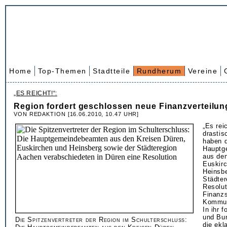
Home
Top-Themen
Stadtteile
Rundherum
Vereine
„ES REICHT!“:
Region fordert geschlossen neue Finanzverteilun
VON REDAKTION [16.06.2010, 10.47 UHR]
„Es rei
drastis
haben d
Hauptg
aus den
Euskir
Heinsbe
Städter
Resolut
Finanzs
Kommun
In ihr 
und Bun
Die Spitzenvertreter der Region im Schulterschluss:
die ekl