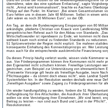
Bund ein Drittel der Kosten für die Wiedereingliederungshilfe für 
übernähme, wäre das eine spürbare Entlastung“, sagte Voigtsberge
nicht. „Armut wird kommunalisiert“, brachte es Aachens Oberbürg
Philipp auf den Punkt. Im Klartext: „Bei einem Gesamtvolumen vo
Euro fehlen uns in diesem Jahr 60 Millionen. Selbst in einem wirts
Jahr wären es noch 30 Millionen Euro“, so der OB.
Am Tag, an dem die Bundesregierung Einsparungen von 80 Millia
ankündigte, plädierte Christian von Kraack vom Landkreistag NR
perspektivischen Referat auch für den Abbau von Standards. „Das
Wirtschaftswunder ist irgendwann zu Ende; wir kommen nicht dara
weltweit kaum noch einmal zu findenden Standards zu reduzieren.
51 Spitzenvertreter der Region nicht explizit. Sie mahnen stattde
konsequente Einhaltung des Konnexitätsprinzips an: Wer Leistung
muss auch für die entsprechende auskömmliche Finanzierung sor
Da dieses Prinzip häufig verletzt wurde, wissen viele Kämmerer w
aus. Von Förderprogrammen können ihre Kommunen nicht mehr prof
den Eigenanteil nicht schultern können. Freiwillige Leistungen wer
gestrichen, zum Beispiel zur Unterstützung von ehrenamtlichem
„Preiswerte Vorsorge gilt heute als freiwillige Ausgabe, teure Na
Pflichtausgabe – da stimmt doch etwas nicht“, wies Landrat Spelt
Systemfehler hin. In der Resolution werden deshalb eine neue Defi
„freiwilligen Ausgaben“ sowie Zugang zu Förderprogrammen für al
Um wieder handlungsfähig zu werden, fordern die 51 Repräsentant
Auffanglösung für ihre Altschulden, die Ausdruck ihrer Überlastu
wollen sie eine Verstetigung ihrer Einnahmen. „Wir sind bereit, en
Beitrag zu leisten – nun sind auch Bund und Land in der Pflicht!“,
Resolutionstext.