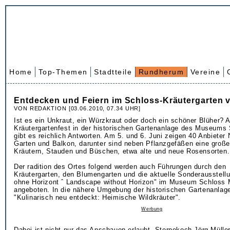
Home
Top-Themen
Stadtteile
Rundherum
Vereine
Entdecken und Feiern im Schloss-Kräutergarten 
VON REDAKTION [03.06.2010, 07.34 UHR]
Ist es ein Unkraut, ein Würzkraut oder doch ein schöner Blüher? 
Kräutergartenfest in der historischen Gartenanlage des Museums
gibt es reichlich Antworten. Am 5. und 6. Juni zeigen 40 Anbieter 
Garten und Balkon, darunter sind neben Pflanzgefäßen eine groß
Kräutern, Stauden und Büschen, etwa alte und neue Rosensorten.
Der radition des Ortes folgend werden auch Führungen durch den
Kräutergarten, den Blumengarten und die aktuelle Sonderausstell
ohne Horizont ˆ Landscape without Horizon" im Museum Schloss
angeboten. In die nähere Umgebung der historischen Gartenanlage 
"Kulinarisch neu entdeckt: Heimische Wildkräuter".
Werbung
Dabei ist nicht nur das Anschauen erlaubt. Sternekoch Jörg Müller