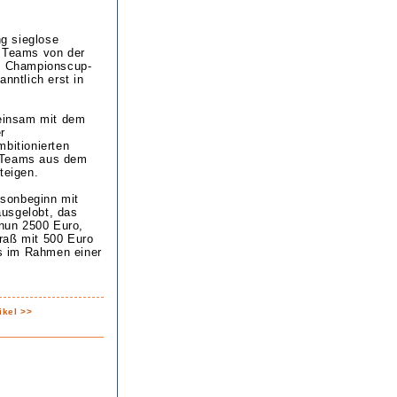
ng sieglose
r Teams von der
ue Championscup-
nntlich erst in
einsam mit dem
r
mbitionierten
n Teams aus dem
teigen.
isonbeginn mit
ausgelobt, das
 nun 2500 Euro,
raß mit 500 Euro
s im Rahmen einer
ikel >>