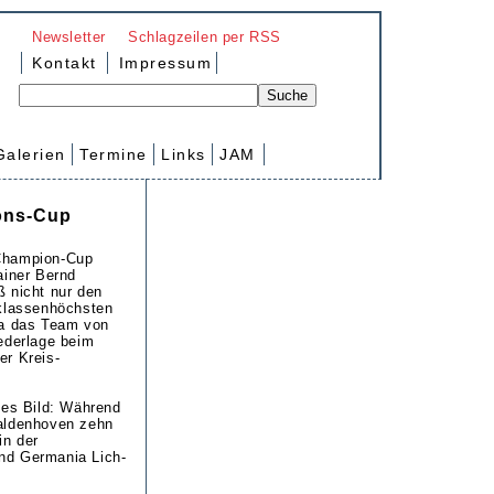
Newsletter
Schlagzeilen per RSS
Kontakt
Impressum
Galerien
Termine
Links
JAM
ions-Cup
s-Champion-Cup
ainer Bernd
ß nicht nur den
 klassenhöchsten
ia das Team von
ederlage beim
er Kreis-
.
ses Bild: Während
ealdenhoven zehn
in der
nd Germania Lich-