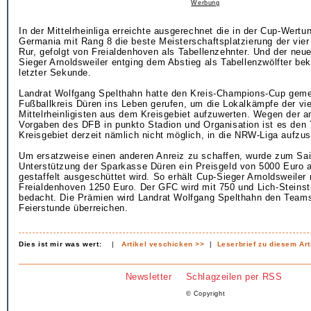
Werbung
In der Mittelrheinliga erreichte ausgerechnet die in der Cup-Wertu
Germania mit Rang 8 die beste Meisterschaftsplatzierung der vie
Rur, gefolgt von Freialdenhoven als Tabellenzehnter. Und der ne
Sieger Arnoldsweiler entging dem Abstieg als Tabellenzwölfter beka
letzter Sekunde.
Landrat Wolfgang Spelthahn hatte den Kreis-Champions-Cup gem
Fußballkreis Düren ins Leben gerufen, um die Lokalkämpfe der vie
Mittelrheinligisten aus dem Kreisgebiet aufzuwerten. Wegen der a
Vorgaben des DFB in punkto Stadion und Organisation ist es de
Kreisgebiet derzeit nämlich nicht möglich, in die NRW-Liga aufzus
Um ersatzweise einen anderen Anreiz zu schaffen, wurde zum Sa
Unterstützung der Sparkasse Düren ein Preisgeld von 5000 Euro 
gestaffelt ausgeschüttet wird. So erhält Cup-Sieger Arnoldsweiler
Freialdenhoven 1250 Euro. Der GFC wird mit 750 und Lich-Steinst
bedacht. Die Prämien wird Landrat Wolfgang Spelthahn den Team
Feierstunde überreichen.
Dies ist mir was wert:
|
Artikel veschicken >>
|
Leserbrief zu diesem Art
Newsletter
Schlagzeilen per RSS
© Copyright