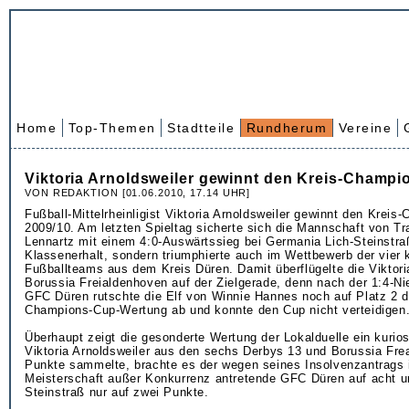
Home
Top-Themen
Stadtteile
Rundherum
Vereine
Viktoria Arnoldsweiler gewinnt den Kreis-Champ
VON REDAKTION [01.06.2010, 17.14 UHR]
Fußball-Mittelrheinligist Viktoria Arnoldsweiler gewinnt den Krei
2009/10. Am letzten Spieltag sicherte sich die Mannschaft von Tr
Lennartz mit einem 4:0-Auswärtssieg bei Germania Lich-Steinstra
Klassenerhalt, sondern triumphierte auch im Wettbewerb der vier
Fußballteams aus dem Kreis Düren. Damit überflügelte die Viktor
Borussia Freialdenhoven auf der Zielgerade, denn nach der 1:4-Ni
GFC Düren rutschte die Elf von Winnie Hannes noch auf Platz 2 d
Champions-Cup-Wertung ab und konnte den Cup nicht verteidigen
Überhaupt zeigt die gesonderte Wertung der Lokalduelle ein kurio
Viktoria Arnoldsweiler aus den sechs Derbys 13 und Borussia Fr
Punkte sammelte, brachte es der wegen seines Insolvenzantrags 
Meisterschaft außer Konkurrenz antretende GFC Düren auf acht u
Steinstraß nur auf zwei Punkte.