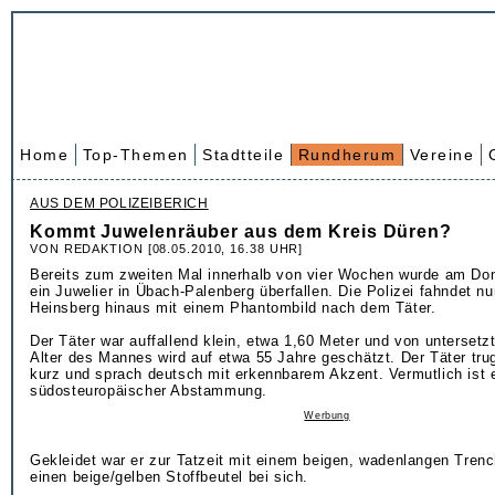
Home
Top-Themen
Stadtteile
Rundherum
Vereine
AUS DEM POLIZEIBERICH
Kommt Juwelenräuber aus dem Kreis Düren?
VON REDAKTION [08.05.2010, 16.38 UHR]
Bereits zum zweiten Mal innerhalb von vier Wochen wurde am Don
ein Juwelier in Übach-Palenberg überfallen. Die Polizei fahndet n
Heinsberg hinaus mit einem Phantombild nach dem Täter.
Der Täter war auffallend klein, etwa 1,60 Meter und von untersetzt
Alter des Mannes wird auf etwa 55 Jahre geschätzt. Der Täter tru
kurz und sprach deutsch mit erkennbarem Akzent. Vermutlich ist 
südosteuropäischer Abstammung.
Werbung
Gekleidet war er zur Tatzeit mit einem beigen, wadenlangen Trenc
einen beige/gelben Stoffbeutel bei sich.