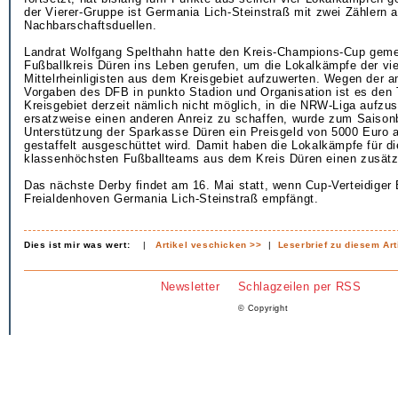
der Vierer-Gruppe ist Germania Lich-Steinstraß mit zwei Zählern a
Nachbarschaftsduellen.
Landrat Wolfgang Spelthahn hatte den Kreis-Champions-Cup gem
Fußballkreis Düren ins Leben gerufen, um die Lokalkämpfe der vie
Mittelrheinligisten aus dem Kreisgebiet aufzuwerten. Wegen der a
Vorgaben des DFB in punkto Stadion und Organisation ist es de
Kreisgebiet derzeit nämlich nicht möglich, in die NRW-Liga aufzu
ersatzweise einen anderen Anreiz zu schaffen, wurde zum Saison
Unterstützung der Sparkasse Düren ein Preisgeld von 5000 Euro 
gestaffelt ausgeschüttet wird. Damit haben die Lokalkämpfe für di
klassenhöchsten Fußballteams aus dem Kreis Düren einen zusätz
Das nächste Derby findet am 16. Mai statt, wenn Cup-Verteidiger
Freialdenhoven Germania Lich-Steinstraß empfängt.
Dies ist mir was wert:
|
Artikel veschicken >>
|
Leserbrief zu diesem Art
Newsletter
Schlagzeilen per RSS
© Copyright