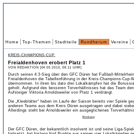
Home
Top-Themen
Stadtteile
Rundherum
Vereine
KREIS-CHAMPIONS-CUP:
Freialdenhoven erobert Platz 1
VON REDAKTION [04.05.2010, 08.11 UHR]
Durch seinen 4:3-Sieg über den GFC Düren hat Fußball-Mittelrhein
Freialdenhoven die Tabellenführung in der Kreis-Champions-Cup-
übernommen. In ihren bis dato drei Lokalkämpfen hat die Borussi
geholt. Aufgrund des besseren Torverhältnisses hat das Team den
Aufsteiger Viktoria Arnoldsweiler von Platz 1 verdrängt.
Die „Kleeblätter“ haben im Laufe der Saison bereits vier Spiele ge
anderen Teams aus dem Kreis Düren ausgetragen und dabei siebe
Allerdings steht bei Arnoldsweiler ein ausgeglichenes Torverhältn
Werbung
Der GFC Düren, der bekanntlich insolvent ist und seine Liga-Spie
fortsetzt, hat bislang fünf Punkte aus seinen vier Lokalkämpfen ge