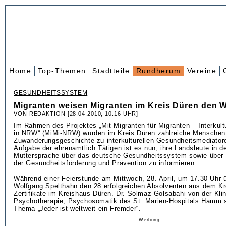
Home
Top-Themen
Stadtteile
Rundherum
Vereine
GESUNDHEITSSYSTEM
Migranten weisen Migranten im Kreis Düren den 
VON REDAKTION [28.04.2010, 10.16 UHR]
Im Rahmen des Projektes „Mit Migranten für Migranten – Interkult
in NRW“ (MiMi-NRW) wurden im Kreis Düren zahlreiche Menschen
Zuwanderungsgeschichte zu interkulturellen Gesundheitsmediator
Aufgabe der ehrenamtlich Tätigen ist es nun, ihre Landsleute in de
Muttersprache über das deutsche Gesundheitssystem sowie über
der Gesundheitsförderung und Prävention zu informieren.
Während einer Feierstunde am Mittwoch, 28. April, um 17.30 Uhr ü
Wolfgang Spelthahn den 28 erfolgreichen Absolventen aus dem Kr
Zertifikate im Kreishaus Düren. Dr. Solmaz Golsabahi von der Klini
Psychotherapie, Psychosomatik des St. Marien-Hospitals Hamm 
Thema „Jeder ist weltweit ein Fremder“.
Werbung