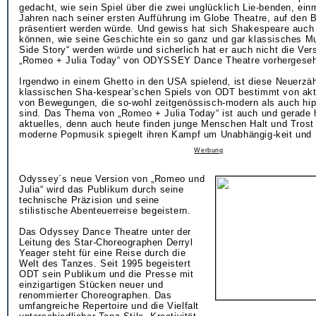
gedacht, wie sein Spiel über die zwei unglücklich Lie-benden, ei
Jahren nach seiner ersten Aufführung im Globe Theatre, auf den 
präsentiert werden würde. Und gewiss hat sich Shakespeare auch 
können, wie seine Geschichte ein so ganz und gar klassisches M
Side Story“ werden würde und sicherlich hat er auch nicht die Ve
„Romeo + Julia Today“ von ODYSSEY Dance Theatre vorhergese
Irgendwo in einem Ghetto in den USA spielend, ist diese Neuerzä
klassischen Sha-kespear’schen Spiels von ODT bestimmt von akt
von Bewegungen, die so-wohl zeitgenössisch-modern als auch hip-
sind. Das Thema von „Romeo + Julia Today“ ist auch und gerade 
aktuelles, denn auch heute finden junge Menschen Halt und Trost
moderne Popmusik spiegelt ihren Kampf um Unabhängig-keit und L
Werbung
Odyssey´s neue Version von „Romeo und
Julia“ wird das Publikum durch seine
technische Präzision und seine
stilistische Abenteuerreise begeistern.
Das Odyssey Dance Theatre unter der
Leitung des Star-Choreographen Derryl
Yeager steht für eine Reise durch die
Welt des Tanzes. Seit 1995 begeistert
ODT sein Publikum und die Presse mit
einzigartigen Stücken neuer und
renommierter Choreographen. Das
umfangreiche Repertoire und die Vielfalt