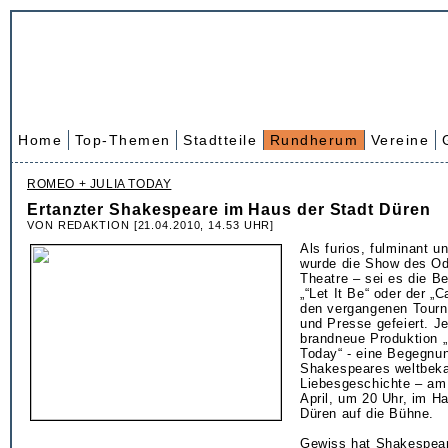
Home
Top-Themen
Stadtteile
Rundherum
Vereine
ROMEO + JULIA TODAY
Ertanzter Shakespeare im Haus der Stadt Düren
VON REDAKTION [21.04.2010, 14.53 UHR]
Als furios, fulminant u
wurde die Show des O
Theatre – sei es die B
„“Let It Be“ oder der „
den vergangenen Tour
und Presse gefeiert. J
brandneue Produktion 
Today“ - eine Begegnu
Shakespeares weltbeka
Liebesgeschichte – am
April, um 20 Uhr, im H
Düren auf die Bühne.
Gewiss hat Shakespear