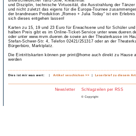
unterschiedlicher Tanz-Stile, Kreativität
und Disziplin, technische Virtuosität, die Ausstrahlung der Tänze
und nicht zuletzt das eigens für die Europa-Tournee zusammenge
der brandneuen Produktion „Romeo + Julia Today“ ist ein Erlebnis 
sich dieses entgehen lassen!
Karten zu 15, 19 und 23 Euro für Erwachsene und für Schüler un
halben Preis gibt es im Online-Ticket-Service unter www.dueren.d
oder unter www.mvm.dueren.de sowie an der Theaterkasse im Hau
Stefan-Schwer-Str. 4, Telefon 02421/251317 oder an der Theaterk
Bürgerbüro, Marktplatz.
Die Eintrittskarten können per print@home auch direkt zu Hause 
werden
Dies ist mir was wert:
|
Artikel veschicken >>
|
Leserbrief zu diesem Art
Newsletter
Schlagzeilen per RSS
© Copyright