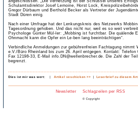
angeschlossen. „Die Vernetzung ist der Schlüssel unseres Erfolgs
Schulamtsdirektor Josef Lemoine, Horst Lock, Kreispolizeibehörd
Gregor Dürbaum und Berthold Becker als Vertreter der Jugendämt
Stadt Düren einig.
Nach einer Umfrage hat der Lenkungskreis des Netzwerks Mobbing
Tagesordnung gehoben. Und das nicht nur, weil es so weit verbreit
Psychologe Günter Mül-ler: „Mobbing ist furchtbar. Die quälende E
Ohnmacht kann die Opfer ein Le-ben lang beeinträchtigen“.
Verbindliche Anmeldungen zur gebührenfreien Fachtagung nimmt 
e.V./Büro Rheinland bis zum 26. April entgegen. Kontakt: Telefon
Fax 12198-33, E-Mail info.DN@wellenbrecher.de. Die Zahl der Tei
begrenzt.
Dies ist mir was wert:
|
Artikel veschicken >>
|
Leserbrief zu diesem Art
Newsletter
Schlagzeilen per RSS
© Copyright