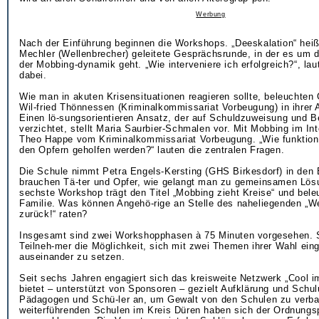
Werbung
Nach der Einführung beginnen die Workshops. „Deeskalation“ heiß
Mechler (Wellenbrecher) geleitete Gesprächsrunde, in der es um
der Mobbing-dynamik geht. „Wie interveniere ich erfolgreich?“, laut
dabei.
Wie man in akuten Krisensituationen reagieren sollte, beleuchten
Wil-fried Thönnessen (Kriminalkommissariat Vorbeugung) in ihrer 
Einen lö-sungsorientieren Ansatz, der auf Schuldzuweisung und 
verzichtet, stellt Maria Saurbier-Schmalen vor. Mit Mobbing im Int
Theo Happe vom Kriminalkommissariat Vorbeugung. „Wie funktion
den Opfern geholfen werden?“ lauten die zentralen Fragen.
Die Schule nimmt Petra Engels-Kersting (GHS Birkesdorf) in den 
brauchen Tä-ter und Opfer, wie gelangt man zu gemeinsamen Lös
sechste Workshop trägt den Titel „Mobbing zieht Kreise“ und bel
Familie. Was können Angehö-rige an Stelle des naheliegenden „W
zurück!“ raten?
Insgesamt sind zwei Workshopphasen à 75 Minuten vorgesehen. S
Teilneh-mer die Möglichkeit, sich mit zwei Themen ihrer Wahl ein
auseinander zu setzen.
Seit sechs Jahren engagiert sich das kreisweite Netzwerk „Cool im
bietet – unterstützt von Sponsoren – gezielt Aufklärung und Schul
Pädagogen und Schü-ler an, um Gewalt von den Schulen zu verba
weiterführenden Schulen im Kreis Düren haben sich der Ordnungs