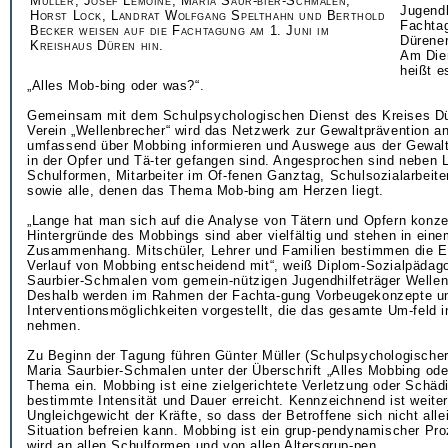
Müller, Josef Lemoine, Maria Saur-bier-Schmalen,
Jugendh
Horst Lock, Landrat Wolfgang Spelthahn und Berthold
Fachta
Becker weisen auf die Fachtagung am 1. Juni im
Dürener
Kreishaus Düren hin.
Am Dien
heißt e
„Alles Mob-bing oder was?“.
Gemeinsam mit dem Schulpsychologischen Dienst des Kreises D
Verein „Wellenbrecher“ wird das Netzwerk zur Gewaltprävention a
umfassend über Mobbing informieren und Auswege aus der Gewalts
in der Opfer und Tä-ter gefangen sind. Angesprochen sind neben L
Schulformen, Mitarbeiter im Of-fenen Ganztag, Schulsozialarbeite
sowie alle, denen das Thema Mob-bing am Herzen liegt.
„Lange hat man sich auf die Analyse von Tätern und Opfern konzen
Hintergründe des Mobbings sind aber vielfältig und stehen in ein
Zusammenhang. Mitschüler, Lehrer und Familien bestimmen die E
Verlauf von Mobbing entscheidend mit“, weiß Diplom-Sozialpädag
Saurbier-Schmalen vom gemein-nützigen Jugendhilfeträger Wellen
Deshalb werden im Rahmen der Fachta-gung Vorbeugekonzepte u
Interventionsmöglichkeiten vorgestellt, die das gesamte Um-feld i
nehmen.
Zu Beginn der Tagung führen Günter Müller (Schulpsychologischer
Maria Saurbier-Schmalen unter der Überschrift „Alles Mobbing ode
Thema ein. Mobbing ist eine zielgerichtete Verletzung oder Schädi
bestimmte Intensität und Dauer erreicht. Kennzeichnend ist weiter
Ungleichgewicht der Kräfte, so dass der Betroffene sich nicht alle
Situation befreien kann. Mobbing ist ein grup-pendynamischer Pr
wird an allen Schulformen und von allen Altersgrup-pen.