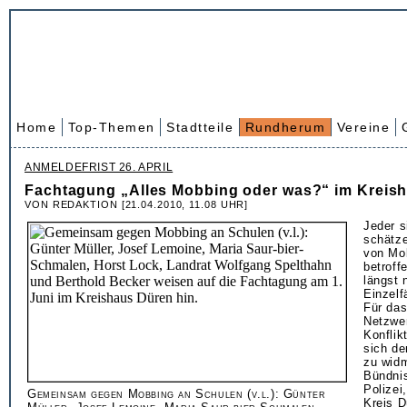
Home
Top-Themen
Stadtteile
Rundherum
Vereine
ANMELDEFRIST 26. APRIL
Fachtagung „Alles Mobbing oder was?“ im Kreis
VON REDAKTION [21.04.2010, 11.08 UHR]
Jeder s
schätze
von Mo
betroff
längst 
Einzelf
Für das
Netzwer
Konflik
sich d
zu widm
Bündni
Polizei
Gemeinsam gegen Mobbing an Schulen (v.l.): Günter
Kreis D