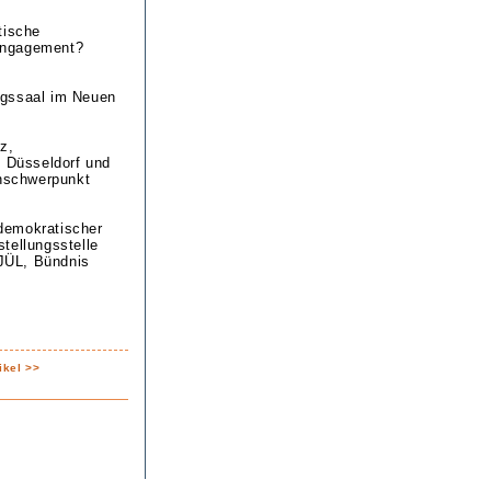
tische
 Engagement?
ngssaal im Neuen
.
z,
H Düsseldorf und
enschwerpunkt
ldemokratischer
tellungsstelle
JÜL, Bündnis
ikel >>