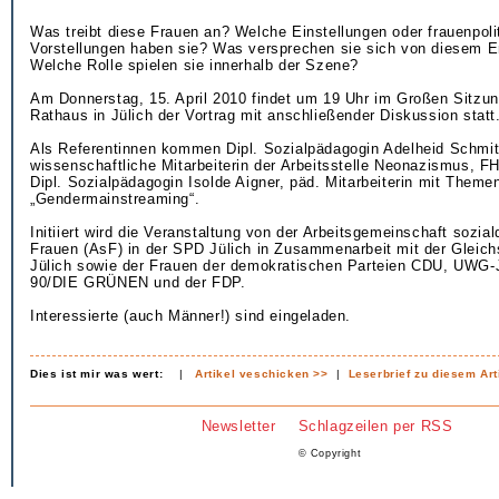
Was treibt diese Frauen an? Welche Einstellungen oder frauenpoli
Vorstellungen haben sie? Was versprechen sie sich von diesem
Welche Rolle spielen sie innerhalb der Szene?
Am Donnerstag, 15. April 2010 findet um 19 Uhr im Großen Sitzu
Rathaus in Jülich der Vortrag mit anschließender Diskussion statt
Als Referentinnen kommen Dipl. Sozialpädagogin Adelheid Schmit
wissenschaftliche Mitarbeiterin der Arbeitsstelle Neonazismus, F
Dipl. Sozialpädagogin Isolde Aigner, päd. Mitarbeiterin mit Them
„Gendermainstreaming“.
Initiiert wird die Veranstaltung von der Arbeitsgemeinschaft sozia
Frauen (AsF) in der SPD Jülich in Zusammenarbeit mit der Gleichs
Jülich sowie der Frauen der demokratischen Parteien CDU, UWG-
90/DIE GRÜNEN und der FDP.
Interessierte (auch Männer!) sind eingeladen.
Dies ist mir was wert:
|
Artikel veschicken >>
|
Leserbrief zu diesem Art
Newsletter
Schlagzeilen per RSS
© Copyright