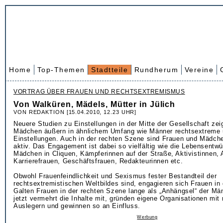
Home
Top-Themen
Stadtteile
Rundherum
Vereine
VORTRAG ÜBER FRAUEN UND RECHTSEXTREMISMUS
Von Walküren, Mädels, Mütter in Jülich
VON REDAKTION [15.04.2010, 12.23 UHR]
Neuere Studien zu Einstellungen in der Mitte der Gesellschaft ze
Mädchen äußern in ähnlichem Umfang wie Männer rechtsextreme 
Einstellungen. Auch in der rechten Szene sind Frauen und Mädc
aktiv. Das Engagement ist dabei so vielfältig wie die Lebensentwü
Mädchen in Cliquen, Kämpferinnen auf der Straße, Aktivistinnen,
Karrierefrauen, Geschäftsfrauen, Redakteurinnen etc.
Obwohl Frauenfeindlichkeit und Sexismus fester Bestandteil der
rechtsextremistischen Weltbildes sind, engagieren sich Frauen in
Galten Frauen in der rechten Szene lange als „Anhängsel“ der Män
jetzt vermehrt die Inhalte mit, gründen eigene Organisationen mit 
Auslegern und gewinnen so an Einfluss.
Werbung