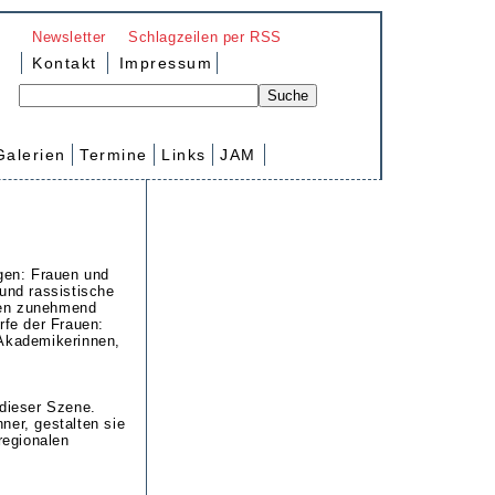
Newsletter
Schlagzeilen per RSS
Kontakt
Impressum
Galerien
Termine
Links
JAM
igen: Frauen und
und rassistische
hen zunehmend
rfe der Frauen:
 Akademikerinnen,
 dieser Szene.
ner, gestalten sie
regionalen