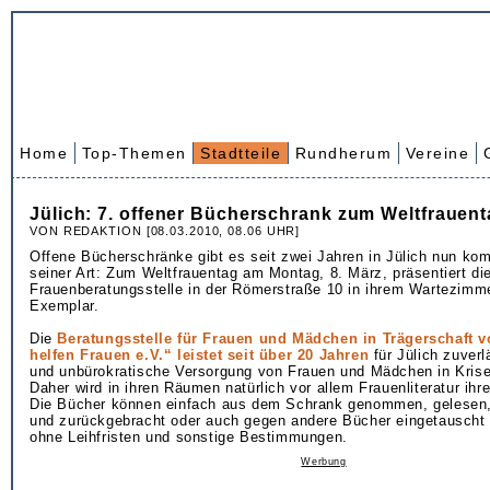
Home
Top-Themen
Stadtteile
Rundherum
Vereine
Jülich: 7. offener Bücherschrank zum Weltfrauen
VON REDAKTION [08.03.2010, 08.06 UHR]
Offene Bücherschränke gibt es seit zwei Jahren in Jülich nun kom
seiner Art: Zum Weltfrauentag am Montag, 8. März, präsentiert di
Frauenberatungsstelle in der Römerstraße 10 in ihrem Wartezimm
Exemplar.
Die
Beratungsstelle für Frauen und Mädchen in Trägerschaft 
helfen Frauen e.V.“ leistet seit über 20 Jahren
für Jülich zuverl
und unbürokratische Versorgung von Frauen und Mädchen in Krise
Daher wird in ihren Räumen natürlich vor allem Frauenliteratur ihre
Die Bücher können einfach aus dem Schrank genommen, gelese
und zurückgebracht oder auch gegen andere Bücher eingetauscht
ohne Leihfristen und sonstige Bestimmungen.
Werbung