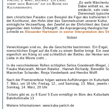
Freitag, 5. März, erstmals "Ein Engel
„Es weht Märchenlu
kommt nach Babylon" auf die Bühne des
Dabei enthält es, w
Kulturbahnhofs.
entdeckt, sehr viele
Dürrenmatt typisch
dem christlichen Paradox zum Beispiel die Figur des kultivierten
der Kochkunst, den Hohn über das Sammelsurium unserer Kultur, 
einträgliche Verzweiflung, den Zweifel an der Ehrlichkeit des Gei
gegenüber dem hohlen Ehrbegriff, die Anprangerung theologischer
schreibt es
Alexander Hartmann in seiner Interpretation des S
Werbung
Verwicklungen sind es, die die Geschichte bestimmen. Ein Engel,
menschlichen Engel auf die Erde zu einem Bettler bringt. Ein zweit
eigentlich ein König ist und schließlich der Bettler, der Henker wir
Liebe in die Wüste zieht…
In die verschiedenen Rollen schlüpfen Selina Granderath-Miegel,
Frauke Matzerath, Miriam Rateike , Hannah Richardy, Benedikt S
Maximilian Schander, Ronja Vonderbank und Henrike Wolff.
Nach der Premierenfeier folgen weitere Aufführungen im Kulturba
7. März, um 18 Uhr, Freitag, 12., und Samstag, 13. März, jeweils
Sonntag, 14. März, 20 Uhr.
Tickets gibt es zu 9 Euro/ 5 Euro ermäßigt im Büro des Kulturbah
Bahnhofstraße 13
Weitere Informationen: www.kuba-juelich.de