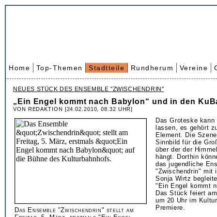
Home
Top-Themen
Stadtteile
Rundherum
Vereine
NEUES STÜCK DES ENSEMBLE "ZWISCHENDRIN"
„Ein Engel kommt nach Babylon“ und in den KuB
VON REDAKTION [24.02.2010, 08.32 UHR]
Das Groteske kann 
lassen, es gehört zu
Element. Die Szene
Sinnbild für die Gro
über der der Himmel
hängt. Dorthin könn
das jugendliche En
"Zwischendrin" mit 
Sonja Wirtz begleit
"Ein Engel kommt n
Das Stück feiert am
um 20 Uhr im Kultur
Premiere.
Das Ensemble "Zwischendrin" stellt am