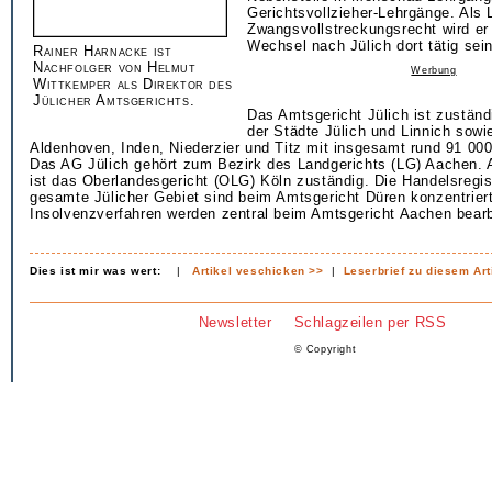
Gerichtsvollzieher-Lehrgänge. Als 
Zwangsvollstreckungsrecht wird e
Wechsel nach Jülich dort tätig sein
Rainer Harnacke ist
Nachfolger von Helmut
Werbung
Wittkemper als Direktor des
Jülicher Amtsgerichts.
Das Amtsgericht Jülich ist zuständ
der Städte Jülich und Linnich sow
Aldenhoven, Inden, Niederzier und Titz mit insgesamt rund 91 00
Das AG Jülich gehört zum Bezirk des Landgerichts (LG) Aachen. A
ist das Oberlandesgericht (OLG) Köln zuständig. Die Handelsregis
gesamte Jülicher Gebiet sind beim Amtsgericht Düren konzentriert
Insolvenzverfahren werden zentral beim Amtsgericht Aachen bearb
Dies ist mir was wert:
|
Artikel veschicken >>
|
Leserbrief zu diesem Art
Newsletter
Schlagzeilen per RSS
© Copyright