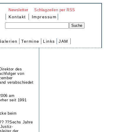
Newsletter
Schlagzeilen per RSS
Kontakt
Impressum
Galerien
Termine
Links
JAM
Direktor des
achfolger von
ezember
and verabschiedet
 2006 am
rher seit 1991
acke beim
g.?? ??Sechs Jahre
Justiz-
leiter der