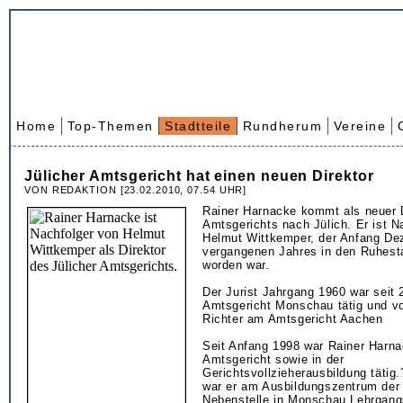
Home
Top-Themen
Stadtteile
Rundherum
Vereine
Jülicher Amtsgericht hat einen neuen Direktor
VON REDAKTION [23.02.2010, 07.54 UHR]
Rainer Harnacke kommt als neuer 
Amtsgerichts nach Jülich. Er ist N
Helmut Wittkemper, der Anfang D
vergangenen Jahres in den Ruhest
worden war.
Der Jurist Jahrgang 1960 war seit
Amtsgericht Monschau tätig und vo
Richter am Amtsgericht Aachen
Seit Anfang 1998 war Rainer Harn
Amtsgericht sowie in der
Gerichtsvollzieherausbildung täti
war er am Ausbildungszentrum der 
Nebenstelle in Monschau Lehrgangs