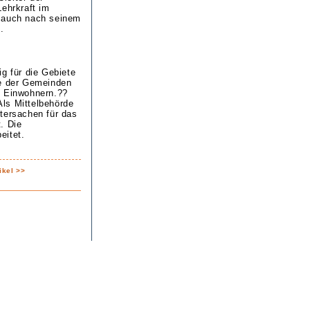
Lehrkraft im
r auch nach seinem
.
ig für die Gebiete
ie der Gemeinden
0 Einwohnern.??
ls Mittelbehörde
tersachen für das
. Die
eitet.
ikel >>