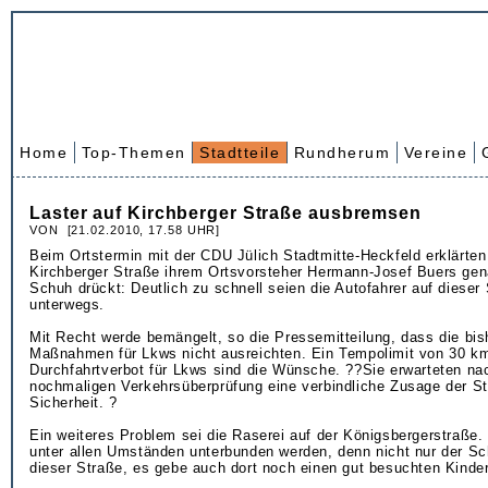
Home
Top-Themen
Stadtteile
Rundherum
Vereine
Laster auf Kirchberger Straße ausbremsen
VON [21.02.2010, 17.58 UHR]
Beim Ortstermin mit der CDU Jülich Stadtmitte-Heckfeld erklärten
Kirchberger Straße ihrem Ortsvorsteher Hermann-Josef Buers gen
Schuh drückt: Deutlich zu schnell seien die Autofahrer auf dieser
unterwegs.
Mit Recht werde bemängelt, so die Pressemitteilung, dass die bis
Maßnahmen für Lkws nicht ausreichten. Ein Tempolimit von 30 km
Durchfahrtverbot für Lkws sind die Wünsche. ??Sie erwarteten na
nochmaligen Verkehrsüberprüfung eine verbindliche Zusage der St
Sicherheit. ?
Ein weiteres Problem sei die Raserei auf der Königsbergerstraße
unter allen Umständen unterbunden werden, denn nicht nur der Sc
dieser Straße, es gebe auch dort noch einen gut besuchten Kinder