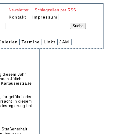
Newsletter
Schlagzeilen per RSS
Kontakt
Impressum
Galerien
Termine
Links
JAM
1
ng diesem Jahr
nach Jülich.
 Kartäuserstraße
fortgeführt oder
rsacht in diesem
desregierung hat
 Straßenerhalt
ie hoch die