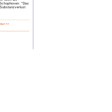
 Schophoven: "Das
n Substanzverlust
ikel >>