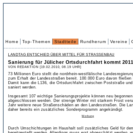
Home
Top-Themen
Stadtteile
Rundherum
Vereine
LANDTAG ENTSCHIED ÜBER MITTEL FÜR STRASSENBAU
Sanierung für Jülicher Ortsdurchfahrt kommt 201
VON REDAKTION [19.02.2010, 08.19 UHR]
73 Millionen Euro stellt die nordrhein-westfälische Landesregieru
zum Erhalt der Landesstraßen bereit. 100.000 Euro davon fließen 
Damit kann die L136, die Ortsdurchfahrt zwischen Poststraße und
saniert werden.
Insgesamt 107 wichtige Sanierungsprojekte können neu begonnen, 
abgeschlossen werden. Der strenge Winter mit starkem Frost veru
Jahr weitere neue Straßenschäden an den Landesstraßen. Die Lan
daher bereits ein zusätzliches Sonderprogramm angekündigt.
Werbung
Durch Umschichtungen im Haushalt soll zusätzliches Geld für den
bereitgestellt werden. Allerdings muss erst abgeschätzt werden, w