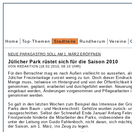
Home
Top-Themen
Stadtteile
Rundherum
Vereine
NEUE PARKGASTRO SOLL AM 1. MÄRZ ERÖFFNEN
Jülicher Park rüstet sich für die Saison 2010
VON REDAKTION [18.02.2010, 08.10 UHR]
Für den Betrachter mag es nach Außen vielleicht so aussehen, als
Jülicher Freizeitanlage zurzeit wenig zu tun. Doch dieser Eindruc
Menge muss, teilweise im Hintergrund und von der Öffentlichkeit
genommen, geplant, erarbeitet und durchgeführt werden. Neueru
eingebaut werden, Änderungen vorgenommen und Pflegearbeiten in
genommen werden.
So galt in den letzten Wochen zum Beispiel das Interesse der Gr
Parks dem Baum - und Heckenschnitt. Gehölze wurden zurück- un
rausgeschnitten. Selbst der Schneefall Ende Januar/ Anfang Febru
Frostperiode hinderte die Mitarbeiter des Parks, insbesondere die
unter der Leitung von Guido Fahlenboch, nicht daran, sich mächti
der Saison, am 1. März, ins Zeug zu legen.