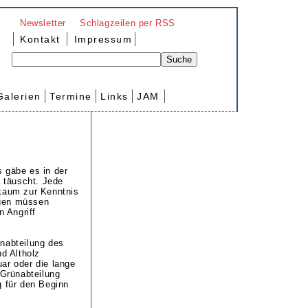
Newsletter
Schlagzeilen per RSS
Kontakt
Impressum
Galerien
Termine
Links
JAM
 gäbe es in der
k täuscht. Jede
 kaum zur Kenntnis
ngen müssen
 Angriff
ünabteilung des
d Altholz
ar oder die lange
 Grünabteilung
g für den Beginn