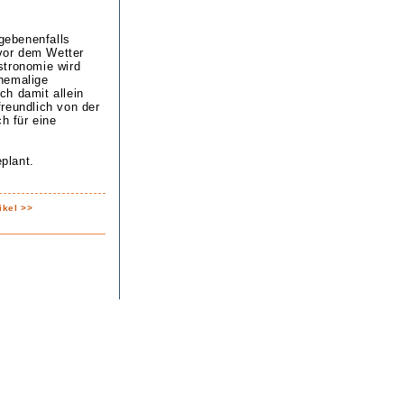
gebenenfalls
 vor dem Wetter
stronomie wird
ehemalige
ch damit allein
reundlich von der
h für eine
eplant.
ikel >>