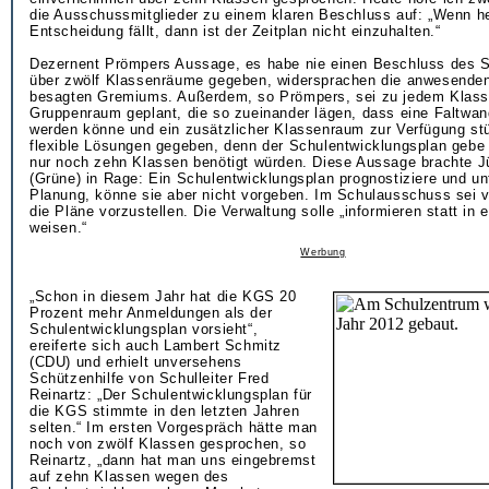
die Ausschussmitglieder zu einem klaren Beschluss auf: „Wenn h
Entscheidung fällt, dann ist der Zeitplan nicht einzuhalten.“
Dezernent Prömpers Aussage, es habe nie einen Beschluss des 
über zwölf Klassenräume gegeben, widersprachen die anwesenden
besagten Gremiums. Außerdem, so Prömpers, sei zu jedem Klass
Gruppenraum geplant, die so zueinander lägen, dass eine Falt
werden könne und ein zusätzlicher Klassenraum zur Verfügung st
flexible Lösungen gegeben, denn der Schulentwicklungsplan gebe
nur noch zehn Klassen benötigt würden. Diese Aussage brachte J
(Grüne) in Rage: Ein Schulentwicklungsplan prognostiziere und un
Planung, könne sie aber nicht vorgeben. Im Schulausschuss sei 
die Pläne vorzustellen. Die Verwaltung solle „informieren statt in 
weisen.“
Werbung
„Schon in diesem Jahr hat die KGS 20
Prozent mehr Anmeldungen als der
Schulentwicklungsplan vorsieht“,
ereiferte sich auch Lambert Schmitz
(CDU) und erhielt unversehens
Schützenhilfe von Schulleiter Fred
Reinartz: „Der Schulentwicklungsplan für
die KGS stimmte in den letzten Jahren
selten.“ Im ersten Vorgespräch hätte man
noch von zwölf Klassen gesprochen, so
Reinartz, „dann hat man uns eingebremst
auf zehn Klassen wegen des