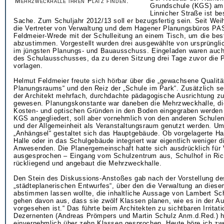
Mehrzweckhalle ihren Platz finden.
Grundschule (KGS) am
Linnicher Straße ist b
Sache. Zum Schuljahr 2012/13 soll er bezugsfertig sein. Seit Wei
die Vertreter von Verwaltung und dem Hagener Planungsbüros PA
Feldmeier-Wrede mit der Schulleitung an einem Tisch, um die bes
abzustimmen. Vorgestellt wurden drei ausgewählte von ursprüngli
im jüngsten Planungs- und Bauausschuss. Eingeladen waren auch 
des Schulausschusses, da zu deren Sitzung drei Tage zuvor die P
vorlagen.
Helmut Feldmeier freute sich hörbar über die „gewachsene Qualitä
Planungsraums“ und den Reiz der „Schule im Park“. Zusätzlich sei
der Architekt mehrfach, durchdachte pädagogische Ausrichtung zu
gewesen. Planungskonstante war daneben die Mehrzweckhalle, di
Kosten- und optischen Gründen in den Boden eingegraben werden w
KGS angegliedert, soll aber vornehmlich von den anderen Schulen
und der Allgemeinheit als Veranstaltungsraum genutzt werden. U
„Anhängsel“ gestaltet sich das Hauptgebäude. Ob vorgelagerte Ha
Halle oder in das Schulgebäude integriert war eigentlich weniger d
Anwesenden. Die Planergemeinschaft hatte sich ausdrücklich für 
ausgesprochen – Eingang vom Schulzentrum aus, Schulhof in Ric
rückliegend und angebaut die Mehrzweckhalle.
Den Stein des Diskussions-Anstoßes gab nach der Vorstellung de
„städteplanerischen Entwurfes“, über den die Verwaltung an dies
abstimmen lassen wollte, die inhaltliche Aussage von Lambert Sc
gehen davon aus, dass sie zwölf Klassen planen, wie es in der A
vorgesehen ist.“ Das führte beim Architekten zu sichtbaren Irritati
Dezernenten (Andreas Prömpers und Martin Schulz Anm.d.Red.) h
einvernehmlich über zehn Klassen gesprochen. Heute höre ich zwö