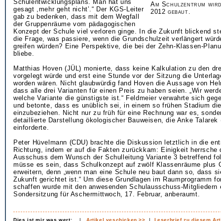
Schulentwicklungsplans. Man hat uns
Am Schulzentrum wird
gesagt ,mehr geht nicht’.“ Der KGS-Leiter
2012 gebaut.
gab zu bedenken, dass mit dem Wegfall
der Gruppenräume vom pädagogischen
Konzept der Schule viel verloren ginge. In die Zukunft blickend st
die Frage, was passiere, wenn die Grundschulzeit verlängert wü
greifen würden? Eine Perspektive, die bei der Zehn-Klassen-Plan
bliebe.
Matthias Hoven (JÜL) monierte, dass keine Kalkulation zu den dre
vorgelegt würde und erst eine Stunde vor der Sitzung die Unterlag
worden wären. Nicht glaubwürdig fand Hoven die Aussage von Hel
dass alle drei Varianten für einen Preis zu haben seien. „Wir werd
welche Variante die günstigste ist.“ Feldmeier verwahrte sich geg
und betonte, dass es unüblich sei, in einem so frühen Stadium die
einzubeziehen. Nicht nur zu früh für eine Rechnung war es, sonde
detaillierte Darstellung ökologischer Bauweisen, die Anke Talarek
einforderte.
Peter Hüvelmann (CDU) brachte die Diskussion letztlich in die en
Richtung, indem er auf die Fakten zurückkam: Einigkeit herrsche 
Ausschuss dem Wunsch der Schulleitung Variante 3 betreffend fol
müsse es sein, dass Schulkonzept auf zwölf Klassenräume plus
erweitern, denn „wenn man eine Schule neu baut dann so, dass si
Zukunft gerichtet ist.“ Um diese Grundlagen im Raumprogramm for
schaffen wurde mit den anwesenden Schulausschuss-Mitgliedern 
Sondersitzung für Aschermittwoch, 17. Februar, anberaumt.
Dies ist mir was wert:
|
Artikel veschicken >>
|
Leserbrief zu diesem Art