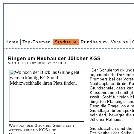
Home
Top-Themen
Stadtteile
Rundherum
Vereine
Ringen um Neubau der Jülicher KGS
VON TEE [10.02.2010, 21.27 UHR]
"Der Schulentwicklungs
argumentierte Dezerne
Prömpers bei der Vorst
Neubaupläne für die Ka
Grundschule, dass künf
Klassenräume benötigt
zwölf. Stoff für reichl
jüngsten Planungs- un
Denn die Frage, ob ei
Grundlage für perspekt
sein darf, bewegte die
Jülicher Rathaus.
Wo noch der Blick ins Grüne geht
Grundsätzlich sind die 
werden künftig KGS und
Der Neubau der Kathol