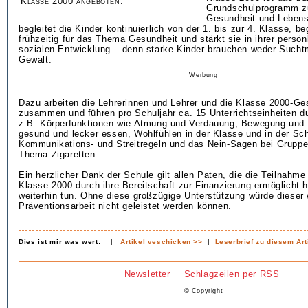
Klasse 2000 angeboten.
Grundschulprogramm z
Gesundheit und Leben
begleitet die Kinder kontinuierlich von der 1. bis zur 4. Klasse, be
frühzeitig für das Thema Gesundheit und stärkt sie in ihrer persön
sozialen Entwicklung – denn starke Kinder brauchen weder Suchtm
Gewalt.
Werbung
Dazu arbeiten die Lehrerinnen und Lehrer und die Klasse 2000-Ge
zusammen und führen pro Schuljahr ca. 15 Unterrichtseinheiten 
z.B. Körperfunktionen wie Atmung und Verdauung, Bewegung und
gesund und lecker essen, Wohlfühlen in der Klasse und in der Sch
Kommunikations- und Streitregeln und das Nein-Sagen bei Gruppe
Thema Zigaretten.
Ein herzlicher Dank der Schule gilt allen Paten, die die Teilnah
Klasse 2000 durch ihre Bereitschaft zur Finanzierung ermöglicht 
weiterhin tun. Ohne diese großzügige Unterstützung würde dieser w
Präventionsarbeit nicht geleistet werden können.
Dies ist mir was wert:
|
Artikel veschicken >>
|
Leserbrief zu diesem Art
Newsletter
Schlagzeilen per RSS
© Copyright