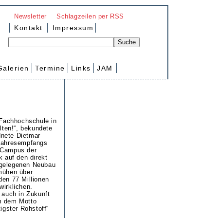
Newsletter
Schlagzeilen per RSS
Kontakt
Impressum
Galerien
Termine
Links
JAM
r Fachhochschule in
alten!“, bekundete
nete Dietmar
 Jahresempfangs
 Campus der
k auf den direkt
 gelegenen Neubau
mühen über
den 77 Millionen
wirklichen.
 auch in Zukunft
m dem Motto
tigster Rohstoff“
.