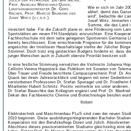
Jülich der FH Aachen: Dietmar Nietan,
Prof. Angelika Merschenz-Quack,
Wie er sich im Jahr 20
Landtagsabgeordneter Dr. Gerd
ablief, damit das Ganze
Hachen, Prof. Marcus Baumann und
wird“, bedachte der La
Josef Wirtz (v.l.n.r.).
Josef Wirtz. Immerhin 
Summe, die das Land i
investiert habe. Für die Zukunft plane er, eine Förderung vom Lan
Sportstätten am neuen FH-Standplatz einzurichten. Eine Kooperat
Fachhochschule mit dem nahe gelegenen Sportverein Germania Li
bereits beschlossen. Eine ernüchternde Prognose für die kommen
angesichts der trostlosen Haushaltslage stellte der Jülicher Bürge
Stommel. Doch trotz eng gesteckten Budgets forderte er, dass di
junger Menschen auch in Zukunft oberste Priorität besitzen soll.
In eine festliche Stimmung versetzten die Violinistin Johanna Ho
Cellistin Verena Hoppstock das Publikum mit Sonaten von Telem
Über Trauer und Freude berichtete Campussprecherin Prof. Dr. A
Quack bei ihrem Jahresrückblick und begann mit einer Gedenkminu
verstorbenen Professoren Dr. Stefan Sponagel und Dr. Friedhelm
Mitarbeiter Hubert Schmitz. Positiv vermerkte sie unter anderem,
Dr. Stefan Bauschke das Kollegium ergänzt und Prof. Dr. Manfred
Dekan des Fachbereichs Chemie und Biotechnologie berufen wurd
Werbung
Elektrotechnik und Maschinenbau PLuS sind zwei der neuen Stud
2010 beginnen. Diese ausbildungsintegrierenden Bachelor-Studien
Kooperation mit den Berufskollegs Düren und Jülich. Absolventen
Abschluss dieses praxisorientierten Studiums gleichzeitig eine a