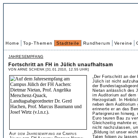
Home
Top-Themen
Stadtteile
Rundherum
Vereine
JAHRESEMPFANG
Fortschritt an FH in Jülich unaufhaltsam
VON ARNE SCHENK [31.01.2010, 12.55 UHR]
„Der Fortschritt an de
Jülich ist nicht aufzuh
der Bundestagsabgeord
Nietan anlässlich des
im Auditorium auf dem
Herzogstadt. In Hinblic
neben dem Auditorium
erinnerte er an das Be
Parteigrenzen hinweg, 
Euro teuren Bau zu ver
Gleichzeitig mahnte er,
nicht nachzulassen, u
„Bildung ist unser wich
Auf dem Jahresempfang am Campus
Taten folgen zu lassen