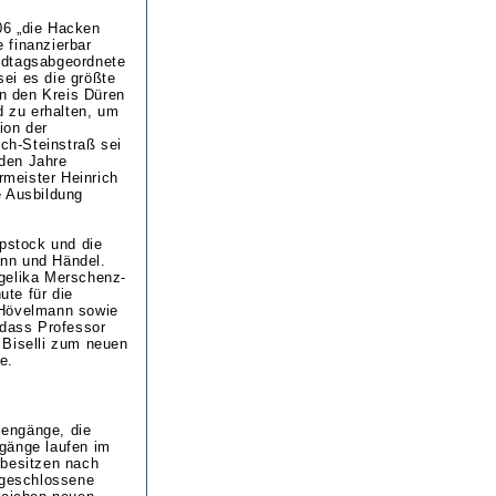
06 „die Hacken
 finanzierbar
ndtagsabgeordnete
sei es die größte
n den Kreis Düren
d zu erhalten, um
ion der
ch-Steinstraß sei
den Jahre
rmeister Heinrich
e Ausbildung
ppstock und die
ann und Händel.
ngelika Merschenz-
te für die
 Hövelmann sowie
 dass Professor
 Biselli zum neuen
e.
iengänge, die
gänge laufen im
 besitzen nach
bgeschlossene