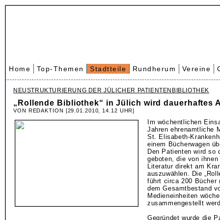
Home
Top-Themen
Stadtteile
Rundherum
Vereine
NEUSTRUKTURIERUNG DER JÜLICHER PATIENTENBIBLIOTHEK
„Rollende Bibliothek“ in Jülich wird dauerhaftes
VON REDAKTION [29.01.2010, 14.12 UHR]
Im wöchentlichen Einsa
Jahren ehrenamtliche M
St. Elisabeth-Krankenh
einem Bücherwagen übe
Den Patienten wird so 
geboten, die von ihne
Literatur direkt am Kra
auszuwählen. Die „Roll
führt circa 200 Bücher 
dem Gesamtbestand vo
Medieneinheiten wöche
zusammengestellt wer
Gegründet wurde die Pa