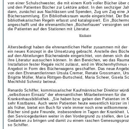
von einer Schulschwester, die mit einem Korb voller Bücher über 
und den Patienten Bücher zur Lektüre anbot. In den sechziger Ja
dann, zunächst aus Nachlässen und Spenden, Zug um Zug eine „ko
Büchersammlung. Ein Bibliotheksraum wurde eingerichtet. Der B
bibliothekarischen Regeln erfasst und katalogisiert. Ein „Bücherm
angeschafft und die ehrenamtlichen „Bücherfrauen“ versorgten se
die Patienten auf den Stationen mit Literatur.
Werbung
Altersbedingt haben die ehrenamtlichen Helfer zusammen mit der
ein neues Konzept in die Umsetzung gebracht. Anstelle des Büc
auf den Abteilungen Bücherwände eingerichtet, von denen sich die
ihre Literatur aussuchen können. In den Bereichen, wo das Raum
Installation fester Regale nicht zulässt, wird im Wochenrhythmus 
Angebot in Form des Bücherwagens geschaffen. Das neue Angebot
von den Ehrenamtlerinnen Ursula Cremer, Renate Grossmann, Ursu
Brigitte Müller, Maria Röttgen-Burtscheid, Maria Scheer, Gisela 
Mechthild Schmitz betreut.
Renardo Schiffer, kommissarischer Kaufmännischer Direktor würd
„selbstlosen Einsatz“ der ehrenamtlichen Mitarbeiterinnen für die
Krankenhausbibliothek. „Sie haben bzw. geben den Patienten im
sehr Kostbares. Auch wenn Patienten heute wesentlich kürzer im
als früher, bietet ein Buch für viele immer noch eine willkommen
Bücher sind gute Freunde, insbesondere in Tagen der Krankheit. Un
den Servicegedanken weiter in den Vordergrund zu stellen, den Le
Gedanken zu bringen und damit zu einem raschen Genesungsproz
so Schiffer.