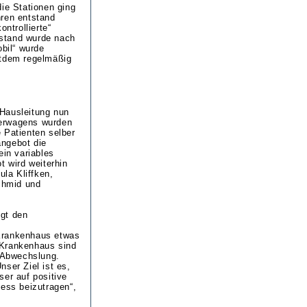
die Stationen ging
hren entstand
ntrollierte“
estand wurde nach
obil“ wurde
itdem regelmäßig
 Hausleitung nun
herwagens wurden
 Patienten selber
angebot die
ein variables
 wird weiterhin
la Kliffken,
Schmid und
igt den
 Krankenhaus etwas
 Krankenhaus sind
e Abwechslung.
ser Ziel ist es,
ser auf positive
ess beizutragen“,