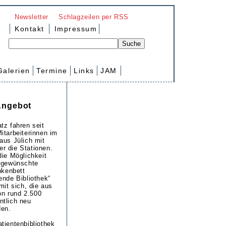
Newsletter
Schlagzeilen per RSS
Kontakt
Impressum
Galerien
Termine
Links
JAM
 Angebot
tz fahren seit
itarbeiterinnen im
aus Jülich mit
r die Stationen.
die Möglichkeit
n gewünschte
nkenbett
ende Bibliothek“
mit sich, die aus
n rund 2.500
ntlich neu
den.
tientenbibliothek