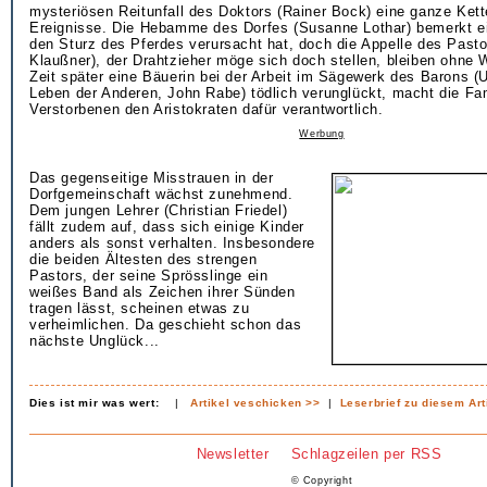
mysteriösen Reitunfall des Doktors (Rainer Bock) eine ganze Kette
Ereignisse. Die Hebamme des Dorfes (Susanne Lothar) bemerkt ei
den Sturz des Pferdes verursacht hat, doch die Appelle des Pasto
Klaußner), der Drahtzieher möge sich doch stellen, bleiben ohne 
Zeit später eine Bäuerin bei der Arbeit im Sägewerk des Barons (U
Leben der Anderen, John Rabe) tödlich verunglückt, macht die Fam
Verstorbenen den Aristokraten dafür verantwortlich.
Werbung
Das gegenseitige Misstrauen in der
Dorfgemeinschaft wächst zunehmend.
Dem jungen Lehrer (Christian Friedel)
fällt zudem auf, dass sich einige Kinder
anders als sonst verhalten. Insbesondere
die beiden Ältesten des strengen
Pastors, der seine Sprösslinge ein
weißes Band als Zeichen ihrer Sünden
tragen lässt, scheinen etwas zu
verheimlichen. Da geschieht schon das
nächste Unglück...
Dies ist mir was wert:
|
Artikel veschicken >>
|
Leserbrief zu diesem Art
Newsletter
Schlagzeilen per RSS
© Copyright