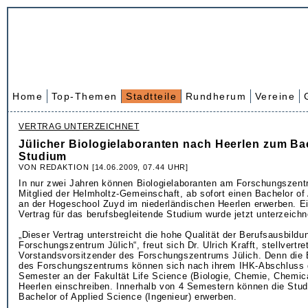
Home
Top-Themen
Stadtteile
Rundherum
Vereine
VERTRAG UNTERZEICHNET
Jülicher Biologielaboranten nach Heerlen zum Ba
Studium
VON REDAKTION [14.06.2009, 07.44 UHR]
In nur zwei Jahren können Biologielaboranten am Forschungszent
Mitglied der Helmholtz-Gemeinschaft, ab sofort einen Bachelor of
an der Hogeschool Zuyd im niederländischen Heerlen erwerben. E
Vertrag für das berufsbegleitende Studium wurde jetzt unterzeichn
„Dieser Vertrag unterstreicht die hohe Qualität der Berufsausbild
Forschungszentrum Jülich“, freut sich Dr. Ulrich Krafft, stellvertre
Vorstandsvorsitzender des Forschungszentrums Jülich. Denn die 
des Forschungszentrums können sich nach ihrem IHK-Abschluss d
Semester an der Fakultät Life Science (Biologie, Chemie, Chemica
Heerlen einschreiben. Innerhalb von 4 Semestern können die Stu
Bachelor of Applied Science (Ingenieur) erwerben.