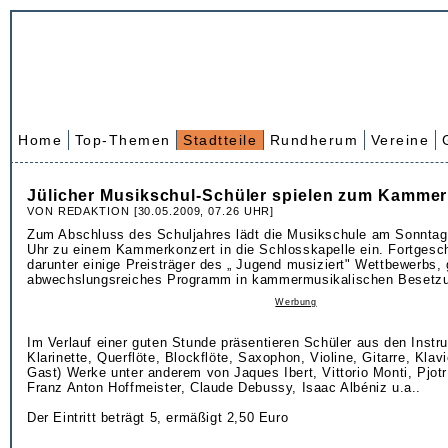
Home
Top-Themen
Stadtteile
Rundherum
Vereine
Jülicher Musikschul-Schüler spielen zum Kammer
VON REDAKTION [30.05.2009, 07.26 UHR]
Zum Abschluss des Schuljahres lädt die Musikschule am Sonntag,
Uhr zu einem Kammerkonzert in die Schlosskapelle ein. Fortgesch
darunter einige Preisträger des „ Jugend musiziert" Wettbewerbs, 
abwechslungsreiches Programm in kammermusikalischen Besetz
Werbung
Im Verlauf einer guten Stunde präsentieren Schüler aus den Instr
Klarinette, Querflöte, Blockflöte, Saxophon, Violine, Gitarre, Klavi
Gast) Werke unter anderem von Jaques Ibert, Vittorio Monti, Pjot
Franz Anton Hoffmeister, Claude Debussy, Isaac Albéniz u.a..
Der Eintritt beträgt 5, ermäßigt 2,50 Euro