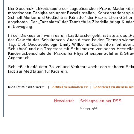
Bei Geschicklichkeitsspiele der Logopädischen Praxis Mader könn
motorischen Fähigkeiten unter Beweis stellen, Konzentrationsspie
Schnell-Merker und Gedächtnis-Künstler“ der Praxis Ellen Gürtle
angeboten. Der „Tanzalarm“ der Tanzschule Zitadelle bringt Kinde
in Bewegung.
In der Diskussion, wenn es um Erstklässler geht, ist stets das „P
das Gewicht des Schulranzen. Auch diesen beiden Themen widmet 
Tag: Dipl. Oecotrophologin Emily Willkomm-Laufs informiert über
Schulbrot“ und ein Tragetest mit Schulranzen von sechs Herstelle
Kinderrückenschule der Praxis für Physiotherapie Schiffer & Strü
Angebot ab.
Schließlich erläutern Polizei und Verkehrswacht den sicheren Sch
lädt zur Meditation für Kids ein.
Dies ist mir was wert:
|
Artikel veschicken >>
|
Leserbrief zu diesem Art
Newsletter
Schlagzeilen per RSS
© Copyright