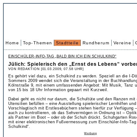
Home
Top-Themen
Stadtteile
Rundherum
Vereine
EINSCHÜLER-INFO-TAG „BALD BIN ICH EIN SCHULKIND“
Jülich: Spielerisch den „Ernst des Lebens“ vorbe
VON REDAKTION [01.03.2009, 07.58 UHR]
Es gehört viel dazu, ein Schulkind zu werden. Speziell an die I-D
Sommers 2009 wendet sich die Veranstaltung in der Buchhandlung
Kölnstraße 9, mit einem umfassenden Angebot: Mit Musik, Tanz un
von 15 bis 18 Uhr Information gepaart mit Kurzweil.
Dabei geht es nicht nur darum, die Schultüte und den Ranzen mit 
Utensilien befüllen – eine Ausstellung spielerischer Lernhilfen und
Vorschlagtisch mit Erstlesebüchern stehen hierfür zur Verfügung 
auch zu kontrollieren, ob das Sehvermögen in Ordnung ist – Optik
als Partner im Boot – oder ob der Schuh drückt. Schuhgarten R
mit einer elektronischen Fußvermessung zum Einschüler-Info-Tag „
Schulkind“.
Werbung