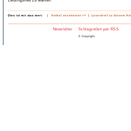
Lieblingslied zu wählen.
Dies ist mir was wert:
|
Artikel veschicken >>
|
Leserbrief zu diesem Art
Newsletter
Schlagzeilen per RSS
© Copyright