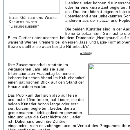
Lieblingslieder können die Mensche
oder für eine kurze Zeit begleiten. 
das Duo ihre höchst eigenen Interp
überwiegend eher unbekannten Sch
Ellen Gürtler und Werner
anderem aus dem Jazz- und Popbe
Kremers singen
"Lieblingslieder"
Die beiden Künstler sind in der Aa
keine Unbekannten. So machte die
Ellen Gürtler unter anderem bei dem Damentrio „Honigmund“ auf 
während Werner Kremers bei diversen Jazz und Latin-Formationen 
Beweis stellte, so auch bei „Jo Ritterbeck’s“.
Werbung
Ihre Zusammenarbeit startete im
vergangenen Jahr, als sie zum
Internationalen Frauentag bei einem
kabarettistischen Abend im Kulturbahnhof
einen satirischen Blick auf den Stand der
Emanzipation warfen.
Das Publikum darf sich also auf leise
und laute Töne freuen, auf Lieder, die die
beiden Künstler schon lange oder erst
seit kurzem begleiten, Lieder, die zu
gemeinsamen Lieblingsliedern geworden
sind und was die Geschichte der Lieder
ist. Dabei sind auch die Zuhörer
eingeladen, sich einzubringen und im Verlauf des Programms ihr 