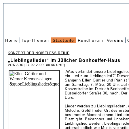
Home
Top-Themen
Stadtteile
Rundherum
Vereine
KONZERT DER NOISELESS-REIHE
„Lieblingslieder“ im Jülicher Bonhoeffer-Haus
VON ARS [27.02.2009, 08.06 UHR]
„Was verbindet unsere Lieblingsli
ein Lied zum Lieblingslied?“ Dies
Sängerin Ellen Gürtler und Pianis
am Samstag, 7. März, 20 Uhr, auf 
Konzertreihe im Dietrich-Bonhoeffe
Düsseldorfer Straße 30, nach. Der E
Euro.
Lieder werden zu Lieblingsliedern,
Melodie, Gefühl oder Ort des erste
bestimmter Moment einem Lied ei
Platz gibt. Bekanntes und Unbeka
Lieblingslied werden. Lieblingslied
unterschiedlich wie Musik vielseitig