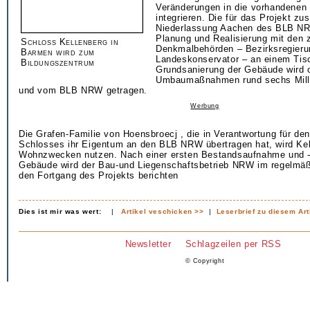
Veränderungen in die vorhandenen
integrieren. Die für das Projekt zu
Niederlassung Aachen des BLB NRW
Planung und Realisierung mit den 
Schloss Kellenberg in
Denkmalbehörden – Bezirksregieru
Barmen wird zum
Landeskonservator – an einem Tis
Bildungszentrum
Grundsanierung der Gebäude wird 
Umbaumaßnahmen rund sechs Mill
und vom BLB NRW getragen.
Werbung
Die Grafen-Familie von Hoensbroecj , die in Verantwortung für den
Schlosses ihr Eigentum an den BLB NRW übertragen hat, wird Kel
Wohnzwecken nutzen. Nach einer ersten Bestandsaufnahme und -
Gebäude wird der Bau-und Liegenschaftsbetrieb NRW im regelmäß
den Fortgang des Projekts berichten
Dies ist mir was wert:
|
Artikel veschicken >>
|
Leserbrief zu diesem Art
Newsletter
Schlagzeilen per RSS
© Copyright