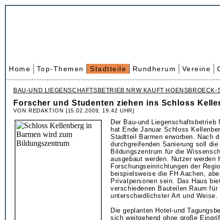
Home
Top-Themen
Stadtteile
Rundherum
Vereine
BAU-UND LIEGENSCHAFTSBETRIEB NRW KAUFT HOENSBROECK-S
Forscher und Studenten ziehen ins Schloss Kell
VON REDAKTION [15.02.2009, 19.42 UHR]
Der Bau-und Liegenschaftsbetrie
hat Ende Januar Schloss Kellenber
Stadtteil Barmen erworben. Nach d
durchgreifenden Sanierung soll di
Bildungszentrum für die Wissensch
ausgebaut werden. Nutzer werden
Forschungseinrichtungen der Regio
beispielsweise die FH Aachen, abe
Privatpersonen sein. Das Haus biet
verschiedenen Bauteilen Raum für
unterschiedlichster Art und Weise.
Die geplanten Hotel-und Tagungsbe
sich weitgehend ohne große Eingri