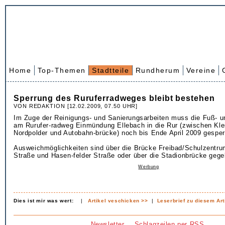
Home
Top-Themen
Stadtteile
Rundherum
Vereine
Sperrung des Ruruferradweges bleibt bestehen
VON REDAKTION [12.02.2009, 07.50 UHR]
Im Zuge der Reinigungs- und Sanierungsarbeiten muss die Fuß- 
am Rurufer-radweg Einmündung Ellebach in die Rur (zwischen Kle
Nordpolder und Autobahn-brücke) noch bis Ende April 2009 gesperr
Ausweichmöglichkeiten sind über die Brücke Freibad/Schulzentrum
Straße und Hasen-felder Straße oder über die Stadionbrücke gege
Werbung
Dies ist mir was wert:
|
Artikel veschicken >>
|
Leserbrief zu diesem Art
Newsletter
Schlagzeilen per RSS