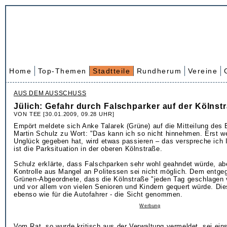
Home
Top-Themen
Stadtteile
Rundherum
Vereine
AUS DEM AUSSCHUSS
Jülich: Gefahr durch Falschparker auf der Kölnst
VON TEE [30.01.2009, 09.28 UHR]
Empört meldete sich Anke Talarek (Grüne) auf die Mitteilung des
Martin Schulz zu Wort: "Das kann ich so nicht hinnehmen. Erst w
Unglück gegeben hat, wird etwas passieren – das verspreche ich 
ist die Parksituation in der oberen Kölnstraße.
Schulz erklärte, dass Falschparken sehr wohl geahndet würde, ab
Kontrolle aus Mangel an Politessen sei nicht möglich. Dem entgeg
Grünen-Abgeordnete, dass die Kölnstraße "jeden Tag geschlagen 
und vor allem von vielen Senioren und Kindern gequert würde. Di
ebenso wie für die Autofahrer - die Sicht genommen.
Werbung
Vom Rat, so wurde kritisch aus der Verwaltung vermeldet, sei eins