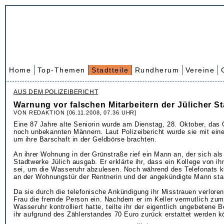
Home
Top-Themen
Stadtteile
Rundherum
Vereine
AUS DEM POLIZEIBERICHT
Warnung vor falschen Mitarbeitern der Jülicher S
VON REDAKTION [06.11.2008, 07.36 UHR]
Eine 87 Jahre alte Seniorin wurde am Dienstag, 28. Oktober, das 
noch unbekannten Männern. Laut Polizeibericht wurde sie mit ein
um ihre Barschaft in der Geldbörse brachten.
An ihrer Wohnung in der Grünstraße rief ein Mann an, der sich als 
Stadtwerke Jülich ausgab. Er erklärte ihr, dass ein Kollege von i
sei, um die Wasseruhr abzulesen. Noch während des Telefonats kl
an der Wohnungstür der Rentnerin und der angekündigte Mann sta
Da sie durch die telefonische Ankündigung ihr Misstrauen verloren 
Frau die fremde Person ein. Nachdem er im Keller vermutlich zum
Wasseruhr kontrolliert hatte, teilte ihr der eigentlich ungebetene 
ihr aufgrund des Zählerstandes 70 Euro zurück erstattet werden k