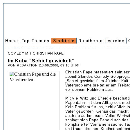
Home
Top-Themen
Stadtteile
Rundherum
Vereine
COMEDY MIT CHRISTIAN PAPE
Im Kuba "Schief gewickelt"
VON REDAKTION [18.09.2008, 09.10 UHR]
Christian Pape präsentiert sein ers
abendfüllendes Comedy-Soloprogr
„Schief gewickelt“ im Jülicher Kul
Vaterprobleme breitet er am Freita
vor seinem Publikum aus.
Mit viel Witz und Energie beschäfti
Pape darin mit dem Alltag des mod
Kein Problem für ihn, schließlich i
Vater geworden. Genau das macht
auch so authentisch. Voller Wortwi
schlägt sich Papa Pape durch das 
komplizierter Vornamenssuche, Ta
und traumatischen Kindheitserlebn