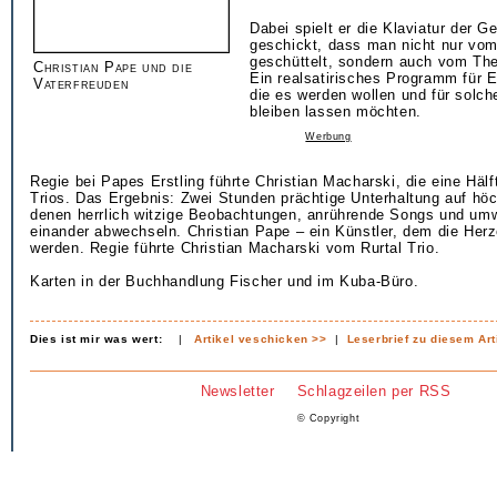
Dabei spielt er die Klaviatur der G
geschickt, dass man nicht nur vo
geschüttelt, sondern auch vom The
Christian Pape und die
Ein realsatirisches Programm für El
Vaterfreuden
die es werden wollen und für solche
bleiben lassen möchten.
Werbung
Regie bei Papes Erstling führte Christian Macharski, die eine Hälf
Trios. Das Ergebnis: Zwei Stunden prächtige Unterhaltung auf hö
denen herrlich witzige Beobachtungen, anrührende Songs und um
einander abwechseln. Christian Pape – ein Künstler, dem die Herz
werden. Regie führte Christian Macharski vom Rurtal Trio.
Karten in der Buchhandlung Fischer und im Kuba-Büro.
Dies ist mir was wert:
|
Artikel veschicken >>
|
Leserbrief zu diesem Art
Newsletter
Schlagzeilen per RSS
© Copyright