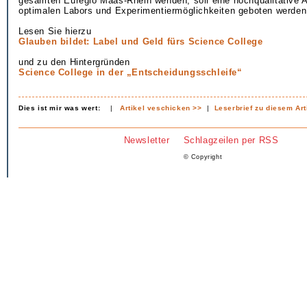
gesamten Euregio Maas-Rhein wenden, soll eine hochqualitative A
optimalen Labors und Experimentiermöglichkeiten geboten werden
Lesen Sie hierzu
Glauben bildet: Label und Geld fürs Science College
und zu den Hintergründen
Science College in der „Entscheidungsschleife“
Dies ist mir was wert:
|
Artikel veschicken >>
|
Leserbrief zu diesem Art
Newsletter
Schlagzeilen per RSS
© Copyright