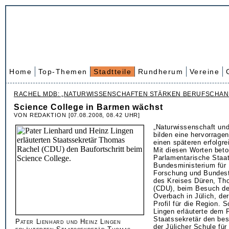
Home
Top-Themen
Stadtteile
Rundherum
Vereine
RACHEL MDB: „NATURWISSENSCHAFTEN STÄRKEN BERUFSCHAN
Science College in Barmen wächst
VON REDAKTION [07.08.2008, 08.42 UHR]
„Naturwissenschaft un
bilden eine hervorrage
einen späteren erfolgr
Mit diesen Worten beto
Parlamentarische Staat
Bundesministerium für 
Forschung und Bundes
des Kreises Düren, Th
(CDU), beim Besuch de
Overbach in Jülich, de
Profil für die Region. S
Lingen erläuterte dem 
Staatssekretär den be
Pater Lienhard und Heinz Lingen
der Jülicher Schule für