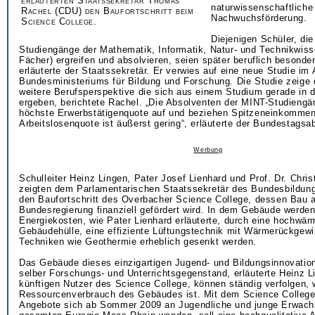
erläuterten Staatssekretär Thomas
naturwissenschaftliche
Rachel (CDU) den Baufortschritt beim
Nachwuchsförderung.
Science College.
Diejenigen Schüler, die
Studiengänge der Mathematik, Informatik, Natur- und Technikwis
Fächer) ergreifen und absolvieren, seien später beruflich besonder
erläuterte der Staatssekretär. Er verwies auf eine neue Studie im 
Bundesministeriums für Bildung und Forschung. Die Studie zeige di
weitere Berufsperspektive die sich aus einem Studium gerade in
ergeben, berichtete Rachel. „Die Absolventen der MINT-Studiengä
höchste Erwerbstätigenquote auf und beziehen Spitzeneinkommen
Arbeitslosenquote ist äußerst gering“, erläuterte der Bundestagsa
Werbung
Schulleiter Heinz Lingen, Pater Josef Lienhard und Prof. Dr. Chri
zeigten dem Parlamentarischen Staatssekretär des Bundesbildun
den Baufortschritt des Overbacher Science College, dessen Bau 
Bundesregierung finanziell gefördert wird. In dem Gebäude werden
Energiekosten, wie Pater Lienhard erläuterte, durch eine hochw
Gebäudehülle, eine effiziente Lüftungstechnik mit Wärmerückgew
Techniken wie Geothermie erheblich gesenkt werden.
Das Gebäude dieses einzigartigen Jugend- und Bildungsinnovatio
selber Forschungs- und Unterrichtsgegenstand, erläuterte Heinz L
künftigen Nutzer des Science College, können ständig verfolgen, 
Ressourcenverbrauch des Gebäudes ist. Mit dem Science Colleg
Angebote sich ab Sommer 2009 an Jugendliche und junge Erwach