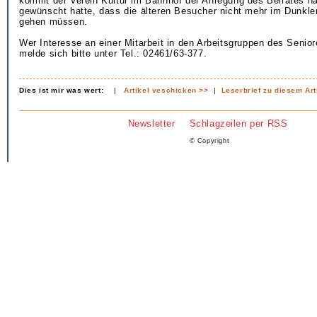
kommt der Verein Kultur im Bahnhof der Anregung des Beirates na
gewünscht hatte, dass die älteren Besucher nicht mehr im Dunkl
gehen müssen.
Wer Interesse an einer Mitarbeit in den Arbeitsgruppen des Senior
melde sich bitte unter Tel.: 02461/63-377.
Dies ist mir was wert:
|
Artikel veschicken >>
|
Leserbrief zu diesem Art
Newsletter
Schlagzeilen per RSS
© Copyright