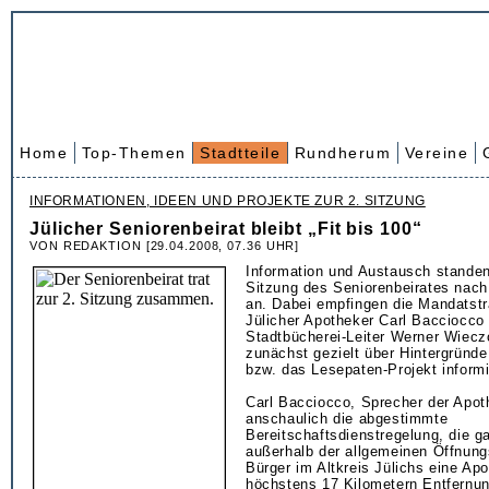
Home
Top-Themen
Stadtteile
Rundherum
Vereine
INFORMATIONEN, IDEEN UND PROJEKTE ZUR 2. SITZUNG
Jülicher Seniorenbeirat bleibt „Fit bis 100“
VON REDAKTION [29.04.2008, 07.36 UHR]
Information und Austausch standen
Sitzung des Seniorenbeirates nac
an. Dabei empfingen die Mandatstr
Jülicher Apotheker Carl Bacciocco
Stadtbücherei-Leiter Werner Wiecz
zunächst gezielt über Hintergründe
bzw. das Lesepaten-Projekt inform
Carl Bacciocco, Sprecher der Apoth
anschaulich die abgestimmte
Bereitschaftsdienstregelung, die ga
außerhalb der allgemeinen Öffnung
Bürger im Altkreis Jülichs eine Apo
höchstens 17 Kilometern Entfernung