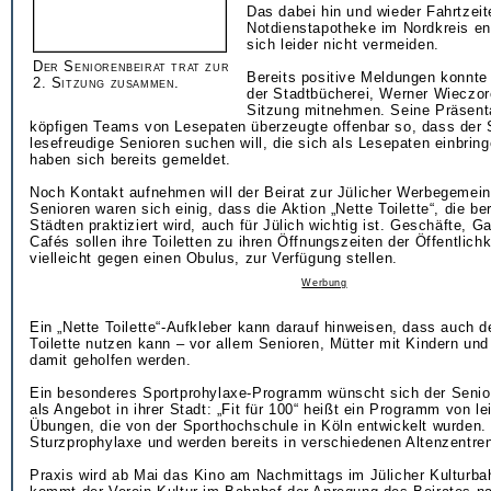
Das dabei hin und wieder Fahrtzeit
Notdienstapotheke im Nordkreis en
sich leider nicht vermeiden.
Der Seniorenbeirat trat zur
Bereits positive Meldungen konnte 
2. Sitzung zusammen.
der Stadtbücherei, Werner Wieczor
Sitzung mitnehmen. Seine Präsenta
köpfigen Teams von Lesepaten überzeugte offenbar so, dass der 
lesefreudige Senioren suchen will, die sich als Lesepaten einbring
haben sich bereits gemeldet.
Noch Kontakt aufnehmen will der Beirat zur Jülicher Werbegemein
Senioren waren sich einig, dass die Aktion „Nette Toilette“, die ber
Städten praktiziert wird, auch für Jülich wichtig ist. Geschäfte, G
Cafés sollen ihre Toiletten zu ihren Öffnungszeiten der Öffentlich
vielleicht gegen einen Obulus, zur Verfügung stellen.
Werbung
Ein „Nette Toilette“-Aufkleber kann darauf hinweisen, dass auch de
Toilette nutzen kann – vor allem Senioren, Mütter mit Kindern und
damit geholfen werden.
Ein besonderes Sportprohylaxe-Programm wünscht sich der Senior
als Angebot in ihrer Stadt: „Fit für 100“ heißt ein Programm von le
Übungen, die von der Sporthochschule in Köln entwickelt wurden. 
Sturzprophylaxe und werden bereits in verschiedenen Altenzentren 
Praxis wird ab Mai das Kino am Nachmittags im Jülicher Kulturba