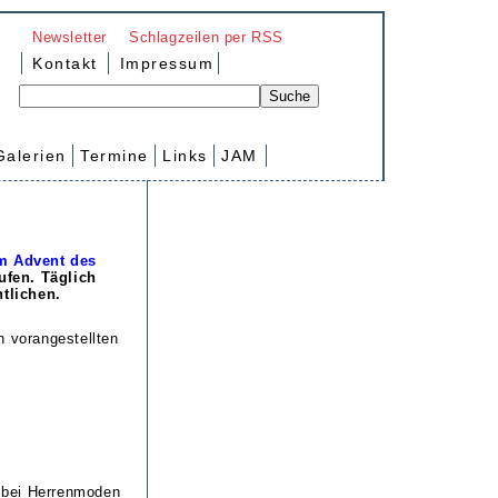
Newsletter
Schlagzeilen per RSS
Kontakt
Impressum
Galerien
Termine
Links
JAM
m Advent des
ufen. Täglich
tlichen.
n vorangestellten
 bei Herrenmoden