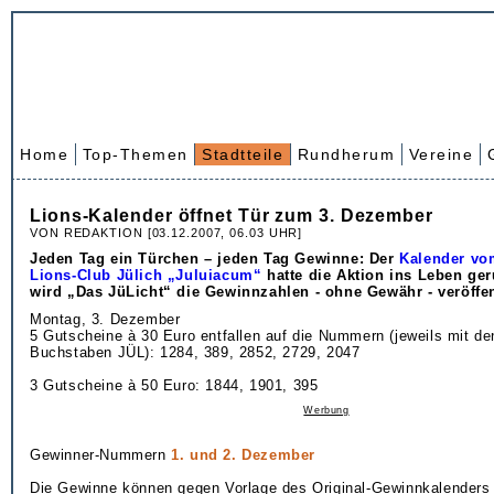
Home
Top-Themen
Stadtteile
Rundherum
Vereine
Lions-Kalender öffnet Tür zum 3. Dezember
VON REDAKTION [03.12.2007, 06.03 UHR]
Jeden Tag ein Türchen – jeden Tag Gewinne: Der
Kalender vo
Lions-Club Jülich „Juluiacum“
hatte die Aktion ins Leben ger
wird „Das JüLicht“ die Gewinnzahlen - ohne Gewähr - veröffen
Montag, 3. Dezember
5 Gutscheine à 30 Euro entfallen auf die Nummern (jeweils mit de
Buchstaben JÜL): 1284, 389, 2852, 2729, 2047
3 Gutscheine à 50 Euro: 1844, 1901, 395
Werbung
Gewinner-Nummern
1. und 2. Dezember
Die Gewinne können gegen Vorlage des Original-Gewinnkalenders