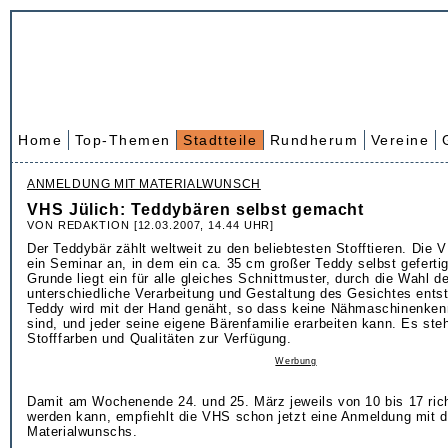
Home
Top-Themen
Stadtteile
Rundherum
Vereine
ANMELDUNG MIT MATERIALWUNSCH
VHS Jülich: Teddybären selbst gemacht
VON REDAKTION [12.03.2007, 14.44 UHR]
Der Teddybär zählt weltweit zu den beliebtesten Stofftieren. Die V
ein Seminar an, in dem ein ca. 35 cm großer Teddy selbst geferti
Grunde liegt ein für alle gleiches Schnittmuster, durch die Wahl d
unterschiedliche Verarbeitung und Gestaltung des Gesichtes ents
Teddy wird mit der Hand genäht, so dass keine Nähmaschinenken
sind, und jeder seine eigene Bärenfamilie erarbeiten kann. Es st
Stofffarben und Qualitäten zur Verfügung.
Werbung
Damit am Wochenende 24. und 25. März jeweils von 10 bis 17 rich
werden kann, empfiehlt die VHS schon jetzt eine Anmeldung mit 
Materialwunschs.