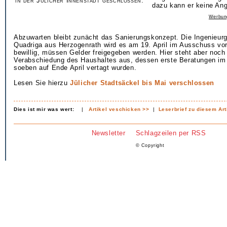
in der Jülicher Innenstadt geschlossen.
dazu kann er keine An
Werbun
Abzuwarten bleibt zunächt das Sanierungskonzept. Die Ingenieurg
Quadriga aus Herzogenrath wird es am 19. April im Ausschuss vor
bewillig, müssen Gelder freigegeben werden. Hier steht aber noch
Verabschiedung des Haushaltes aus, dessen erste Beratungen i
soeben auf Ende April vertagt wurden.
Lesen Sie hierzu
Jülicher Stadtsäckel bis Mai verschlossen
Dies ist mir was wert:
|
Artikel veschicken >>
|
Leserbrief zu diesem Art
Newsletter
Schlagzeilen per RSS
© Copyright