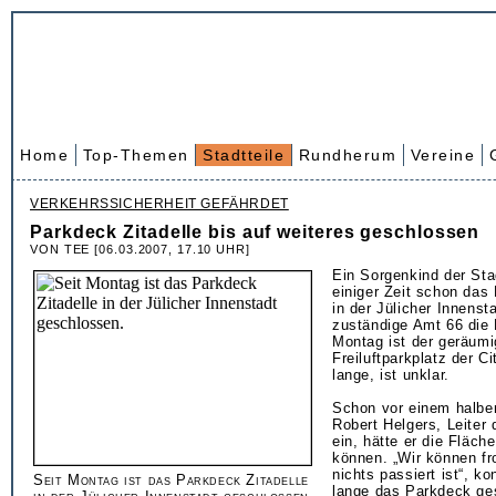
Home
Top-Themen
Stadtteile
Rundherum
Vereine
VERKEHRSSICHERHEIT GEFÄHRDET
Parkdeck Zitadelle bis auf weiteres geschlossen
VON TEE [06.03.2007, 17.10 UHR]
Ein Sorgenkind der Stad
einiger Zeit schon das
in der Jülicher Innenst
zuständige Amt 66 die
Montag ist der geräumi
Freiluftparkplatz der C
lange, ist unklar.
Schon vor einem halbe
Robert Helgers, Leiter
ein, hätte er die Fläch
können. „Wir können fr
nichts passiert ist“, ko
Seit Montag ist das Parkdeck Zitadelle
lange das Parkdeck ges