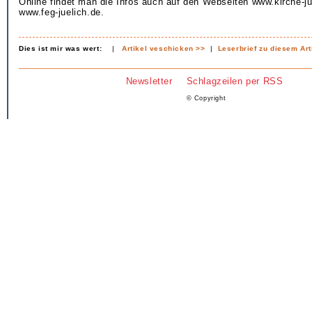
Online findet man die Infos auch auf den Webseiten www.kirche-ju
www.feg-juelich.de.
Dies ist mir was wert:
|
Artikel veschicken >>
|
Leserbrief zu diesem Art
Newsletter
Schlagzeilen per RSS
© Copyright