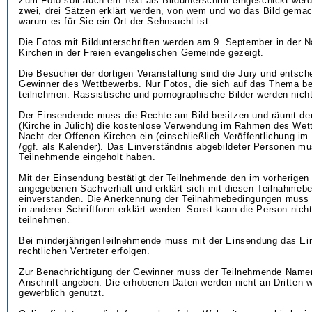
Zum Foto soll auch ein Text als Bildunterschrift eingeschickt werd
zwei, drei Sätzen erklärt werden, von wem und wo das Bild gemac
warum es für Sie ein Ort der Sehnsucht ist.
Die Fotos mit Bildunterschriften werden am 9. September in der N
Kirchen in der Freien evangelischen Gemeinde gezeigt.
Die Besucher der dortigen Veranstaltung sind die Jury und entsch
Gewinner des Wettbewerbs. Nur Fotos, die sich auf das Thema be
teilnehmen. Rassistische und pornographische Bilder werden nicht
Der Einsendende muss die Rechte am Bild besitzen und räumt de
(Kirche in Jülich) die kostenlose Verwendung im Rahmen des Wet
Nacht der Offenen Kirchen ein (einschließlich Veröffentlichung im 
/ggf. als Kalender). Das Einverständnis abgebildeter Personen mu
Teilnehmende eingeholt haben.
Mit der Einsendung bestätigt der Teilnehmende den im vorherigen
angegebenen Sachverhalt und erklärt sich mit diesen Teilnahmeb
einverstanden. Die Anerkennung der Teilnahmebedingungen muss i
in anderer Schriftform erklärt werden. Sonst kann die Person nic
teilnehmen.
Bei minderjährigenTeilnehmende muss mit der Einsendung das Ein
rechtlichen Vertreter erfolgen.
Zur Benachrichtigung der Gewinner muss der Teilnehmende Name
Anschrift angeben. Die erhobenen Daten werden nicht an Dritten we
gewerblich genutzt.