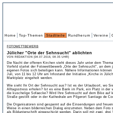
Home
Top-Themen
Stadtteile
Rundherum
Vereine
FOTOWETTBEWERB
Jülicher "Orte der Sehnsucht" ablichten
VON REDAKTION [04.07.2016, 08.35 UHR]
Die Nacht der offenen Kirchen steht dieses Jahr unter dem Them
Vorfeld startet der Fotowettbewerb „Orte der Sehnsucht", an dem 
eigenen Fotos sich beteiligen kann. Nähere Informationen könne
Juli, von 11 bis 12 Uhr am Infostand der Initiative „Kirche in Jüli
Marktplatz eingeholt werden.
Wie sieht Ihr Ort der Sehnsucht aus? Ist es der Urlaubsort, wo S
Alltagsstress erholen? Ist es eine Bank im Park, ein Platz in der 
die kuschelige Sofaecke? Wird Ihre Sehnsucht auf dem Bike auf k
Straße gestillt oder in der Kathedrale am Pilgerort Santiago de C
Die Organisatoren sind gespannt auf die Einsendungen und freuen 
Weise in einen bilderreichen Dialog einzutreten. Neben dem Foto s
als Bildunterschrift eingeschickt werden. Darin soll mit zwei, drei 