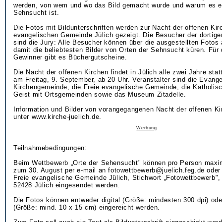
werden, von wem und wo das Bild gemacht wurde und warum es ei
Sehnsucht ist.
Die Fotos mit Bildunterschriften werden zur Nacht der offenen Kir
evangelischen Gemeinde Jülich gezeigt. Die Besucher der dortige
sind die Jury: Alle Besucher können über die ausgestellten Foto
damit die beliebtesten Bilder von Orten der Sehnsucht küren. Für d
Gewinner gibt es Büchergutscheine.
Die Nacht der offenen Kirchen findet in Jülich alle zwei Jahre stat
am Freitag, 9. September, ab 20 Uhr. Veranstalter sind die Evang
Kirchengemeinde, die Freie evangelische Gemeinde, die Katholisch
Geist mit Ortsgemeinden sowie das Museum Zitadelle.
Information und Bilder von vorangegangenen Nacht der offenen Ki
unter www.kirche-juelich.de.
Werbung
Teilnahmebedingungen:
Beim Wettbewerb „Orte der Sehensucht" können pro Person maxim
zum 30. August per e-mail an fotowettbewerb@juelich.feg.de oder
Freie evangelische Gemeinde Jülich, Stichwort „Fotowettbewerb", 
52428 Jülich eingesendet werden.
Die Fotos können entweder digital (Größe: mindesten 300 dpi) od
(Größe: mind. 10 x 15 cm) eingereicht werden.