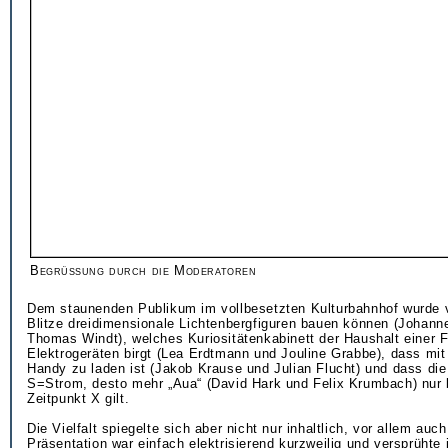
Begrüßung durch die Moderatoren
Dem staunenden Publikum im vollbesetzten Kulturbahnhof wurde v
Blitze dreidimensionale Lichtenbergfiguren bauen können (Johan
Thomas Windt), welches Kuriositätenkabinett der Haushalt einer F
Elektrogeräten birgt (Lea Erdtmann und Jouline Grabbe), dass mit
Handy zu laden ist (Jakob Krause und Julian Flucht) und dass die
S=Strom, desto mehr „Aua“ (David Hark und Felix Krumbach) nur 
Zeitpunkt X gilt.
Die Vielfalt spiegelte sich aber nicht nur inhaltlich, vor allem auch
Präsentation war einfach elektrisierend kurzweilig und versprühte 