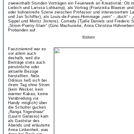
zweieinhalb Stunden Vorträgen ein Feuerwerk an Kreativität: Ob im
Liebich und Larissa Lohkamp), als Vortrag (Franziska Blaeser un
oder bühnenreife Szene zwischen Professor und interessiertem La
und Jan Schiffer), als Louis-de-Funes-Hommage „nein“ - „doch“ - 
Sippel und Moritz Jörrens), Comedy (Tjalle Daniels und Frederic S
„Strom-Poetry-Slam“ (Gino Machunske, Anna Christina Hühnerbein)
Probanden auf.
Werbung
Faszinierend war es
vor allem auch
deshalb, weil die
Beiträge stets auch
persönliche oder
aktuelle Bezüge
herstellten. Nele
Odinius ließ sich bei
ihrem Tag ohne Strom
(kein Wecker, kein
warmer Kakao, keine
Verabredung via
Handy möglich) über
die Schulter gucken.
„Ranga Yogeshwar“
(Laurin Galasso) kam
als Gaststar des
Abends und erläuterte
Anna Linkenheil, was