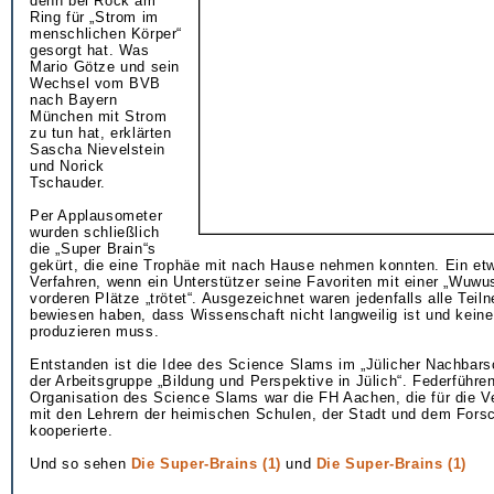
denn bei Rock am
Ring für „Strom im
menschlichen Körper“
gesorgt hat. Was
Mario Götze und sein
Wechsel vom BVB
nach Bayern
München mit Strom
zu tun hat, erklärten
Sascha Nievelstein
und Norick
Tschauder.
Per Applausometer
wurden schließlich
die „Super Brain“s
gekürt, die eine Trophäe mit nach Hause nehmen konnten. Ein et
Verfahren, wenn ein Unterstützer seine Favoriten mit einer „Wuwus
vorderen Plätze „trötet“. Ausgezeichnet waren jedenfalls alle Teiln
bewiesen haben, dass Wissenschaft nicht langweilig ist und keine
produzieren muss.
Entstanden ist die Idee des Science Slams im „Jülicher Nachbarsc
der Arbeitsgruppe „Bildung und Perspektive in Jülich“. Federführen
Organisation des Science Slams war die FH Aachen, die für die V
mit den Lehrern der heimischen Schulen, der Stadt und dem For
kooperierte.
Und so sehen
Die Super-Brains (1)
und
Die Super-Brains (1)