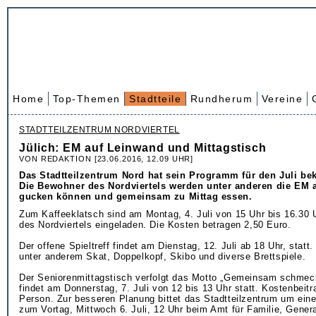
Home
Top-Themen
Stadtteile
Rundherum
Vereine
STADTTEILZENTRUM NORDVIERTEL
Jülich: EM auf Leinwand und Mittagstisch
VON REDAKTION [23.06.2016, 12.09 UHR]
Das Stadtteilzentrum Nord hat sein Programm für den Juli be
Die Bewohner des Nordviertels werden unter anderen die EM 
gucken können und gemeinsam zu Mittag essen.
Zum Kaffeeklatsch sind am Montag, 4. Juli von 15 Uhr bis 16.30 
des Nordviertels eingeladen. Die Kosten betragen 2,50 Euro.
Der offene Spieltreff findet am Dienstag, 12. Juli ab 18 Uhr, statt
unter anderem Skat, Doppelkopf, Skibo und diverse Brettspiele.
Der Seniorenmittagstisch verfolgt das Motto „Gemeinsam schmeck
findet am Donnerstag, 7. Juli von 12 bis 13 Uhr statt. Kostenbeitr
Person. Zur besseren Planung bittet das Stadtteilzentrum um ein
zum Vortag, Mittwoch 6. Juli, 12 Uhr beim Amt für Familie, Gener