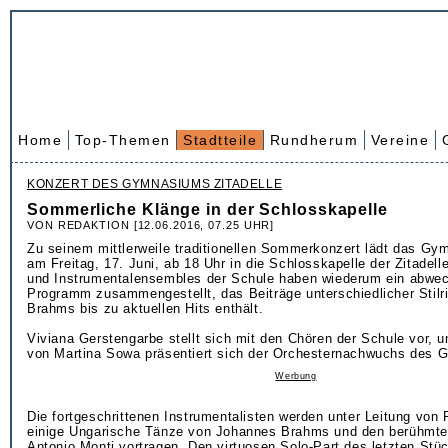
Home
Top-Themen
Stadtteile
Rundherum
Vereine
KONZERT DES GYMNASIUMS ZITADELLE
Sommerliche Klänge in der Schlosskapelle
VON REDAKTION [12.06.2016, 07.25 UHR]
Zu seinem mittlerweile traditionellen Sommerkonzert lädt das Gy
am Freitag, 17. Juni, ab 18 Uhr in die Schlosskapelle der Zitadelle
und Instrumentalensembles der Schule haben wiederum ein abwe
Programm zusammengestellt, das Beiträge unterschiedlicher Stilr
Brahms bis zu aktuellen Hits enthält.
Viviana Gerstengarbe stellt sich mit den Chören der Schule vor, u
von Martina Sowa präsentiert sich der Orchesternachwuchs des
Werbung
Die fortgeschrittenen Instrumentalisten werden unter Leitung von
einige Ungarische Tänze von Johannes Brahms und den berühmt
Antonio Monti vortragen. Den virtuosen Solo-Part des letzten Stü