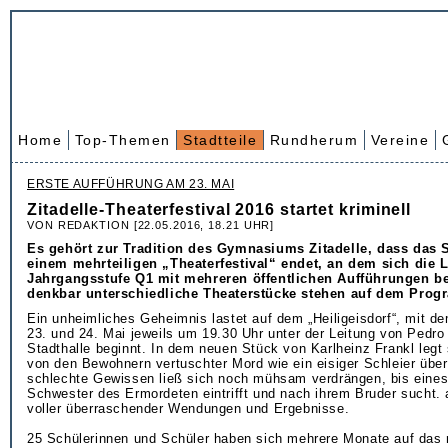
Home
Top-Themen
Stadtteile
Rundherum
Vereine
ERSTE AUFFÜHRUNG AM 23. MAI
Zitadelle-Theaterfestival 2016 startet kriminell
VON REDAKTION [22.05.2016, 18.21 UHR]
Es gehört zur Tradition des Gymnasiums Zitadelle, dass das 
einem mehrteiligen „Theaterfestival“ endet, an dem sich die L
Jahrgangsstufe Q1 mit mehreren öffentlichen Aufführungen bet
denkbar unterschiedliche Theaterstücke stehen auf dem Pro
Ein unheimliches Geheimnis lastet auf dem „Heiligeisdorf“, mit d
23. und 24. Mai jeweils um 19.30 Uhr unter der Leitung von Pedro 
Stadthalle beginnt. In dem neuen Stück von Karlheinz Frankl legt 
von den Bewohnern vertuschter Mord wie ein eisiger Schleier über
schlechte Gewissen ließ sich noch mühsam verdrängen, bis eines
Schwester des Ermordeten eintrifft und nach ihrem Bruder sucht. 
voller überraschender Wendungen und Ergebnisse.
25 Schülerinnen und Schüler haben sich mehrere Monate auf das 