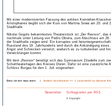
Mit einer modernisierten Fassung des antiken Komödien-Klassiker
Aristophanes begibt sich der Kurs von Martina Sowa am 20. und 22
Stadthalle.
Nikolai Gogols bekanntestes Theaterstück ist „Der Revisor“, das d
nochmals unter Leitung von Pedro Obiera, zum Abschluss am 28. 
der Stadthalle zeigen wird. Ein korruptes und heruntergewirtschaf
Russland des 19. Jahrhunderts wird durch die Ankündigung eines „
Angst und Schrecken versetzt, wodurch es zu turbulenten und hin
Verwicklungen kommt.
Mit dem „Revisor“ beteiligt sich das Gymnasium Zitadelle zum zw
Schultheatertagen des Kreises Düren. Dafür ist eine zusätzliche 
Schloss Burgau für den 1. Juli vorgesehen.
Dies ist mir was wert:
|
Artikel veschicken >>
|
Leserbrief zu diesem Art
Newsletter
Schlagzeilen per RSS
© Copyright