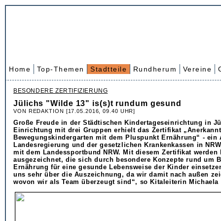
Home
Top-Themen
Stadtteile
Rundherum
Vereine
BESONDERE ZERTIFIZIERUNG
Jülichs "Wilde 13" is(s)t rundum gesund
VON REDAKTION [17.05.2016, 09.40 UHR]
Große Freude in der Städtischen Kindertageseinrichtung in Jü
Einrichtung mit drei Gruppen erhielt das Zertifikat „Anerkannt
Bewegungskindergarten mit dem Pluspunkt Ernährung“ - ein 
Landesregierung und der gesetzlichen Krankenkassen in NRW
mit dem Landessportbund NRW. Mit diesem Zertifikat werden 
ausgezeichnet, die sich durch besondere Konzepte rund um
Ernährung für eine gesunde Lebensweise der Kinder einsetzen
uns sehr über die Auszeichnung, da wir damit nach außen ze
wovon wir als Team überzeugt sind“, so Kitaleiterin Michaela