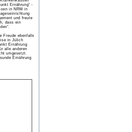
en Krankenkassen
unkt Ernährung“ -
ssen in NRW in
tageseinrichtung
agement und freute
ch, dass ein
rden“.
ie Freude ebenfalls
ise in Jülich
punkt Ernährung
für alle anderen
echt umgesetzt.
gesunde Ernährung