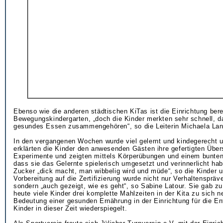
Ebenso wie die anderen städtischen KiTas ist die Einrichtung bere
Bewegungskindergarten, „doch die Kinder merkten sehr schnell,
gesundes Essen zusammengehören“, so die Leiterin Michaela La
In den vergangenen Wochen wurde viel gelernt und kindegerecht 
erklärten die Kinder den anwesenden Gästen ihre gefertigten Über
Experimente und zeigten mittels Körperübungen und einem bunten
dass sie das Gelernte spielerisch umgesetzt und verinnerlicht hab
Zucker „dick macht, man wibbelig wird und müde“, so die Kinder u
Vorbereitung auf die Zertifizierung wurde nicht nur Verhaltenspräv
sondern „auch gezeigt, wie es geht“, so Sabine Latour. Sie gab z
heute viele Kinder drei komplette Mahlzeiten in der Kita zu sich 
Bedeutung einer gesunden Ernährung in der Einrichtung für die En
Kinder in dieser Zeit wiederspiegelt.