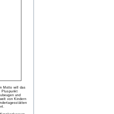
m Motto will das
m Pluspunkt
rzubeugen und
welt von Kindern
indertagesstätten
rt.