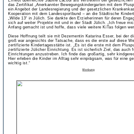
Erfreut überreichte Sabine Lacour als Vertreterin der gesetzlich
das Zertifikat „Anerkannter Bewegungskindergarten mit dem Plusp
ein Angebot der Landesregierung und der gesetzlichen Krankenka
Kooperation mit dem Landessportbund – an die Städtische Kinder
„Wilde 13“ in Jülich. Sie dankte den Erzieherinnen für deren Eng
sich auf weiter Projekte mit und in der Stadt Jülich. „Ich freue mi
Anfang gemacht ist und hoffe, dass viele weitere KiTas folgen we
Diese Hoffnung teilt sie mit Dezernentin Katarina Esser, bei der d
groß war angesichts der Tatsache, dass es die erste auf diese We
zertifizierte Kindertagesstätte ist. „Es ist die erste mit dem Plus
zertifizierte Jülicher Einrichtung. Es ist sicherlich Ziel, das auch 
Einrichtungen anzustreben. Ich finde das großartig, sehr kindger
Hier erleben die Kinder im Alltag sehr einprägsam, was für eine 
wichtig ist.“
Werbung