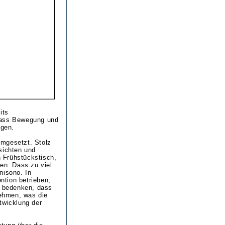
its
 dass Bewegung und
ngen.
umgesetzt. Stolz
sichten und
 Frühstückstisch,
en. Dass zu viel
nisono. In
ention betrieben,
u bedenken, dass
nehmen, was die
twicklung der