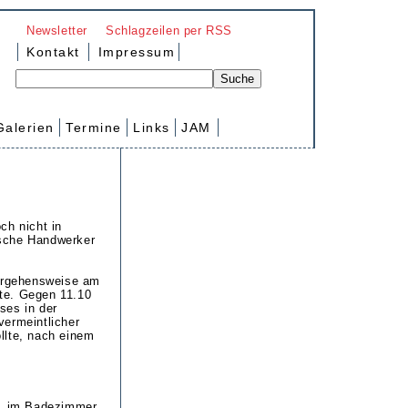
Newsletter
Schlagzeilen per RSS
Kontakt
Impressum
Galerien
Termine
Links
JAM
ch nicht in
lsche Handwerker
Vorgehensweise am
te. Gegen 11.10
ses in der
vermeintlicher
llte, nach einem
n, im Badezimmer