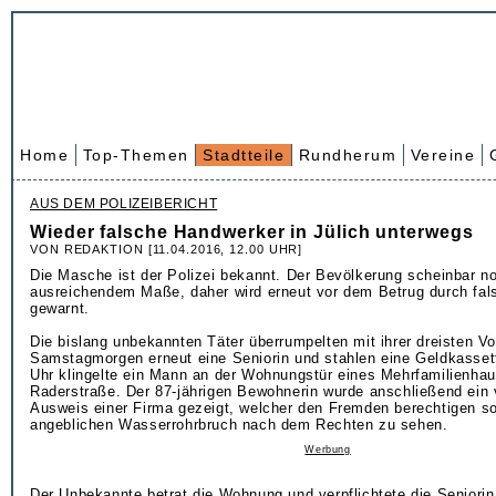
Home
Top-Themen
Stadtteile
Rundherum
Vereine
AUS DEM POLIZEIBERICHT
Wieder falsche Handwerker in Jülich unterwegs
VON REDAKTION [11.04.2016, 12.00 UHR]
Die Masche ist der Polizei bekannt. Der Bevölkerung scheinbar no
ausreichendem Maße, daher wird erneut vor dem Betrug durch fa
gewarnt.
Die bislang unbekannten Täter überrumpelten mit ihrer dreisten 
Samstagmorgen erneut eine Seniorin und stahlen eine Geldkasset
Uhr klingelte ein Mann an der Wohnungstür eines Mehrfamilienhau
Raderstraße. Der 87-jährigen Bewohnerin wurde anschließend ein 
Ausweis einer Firma gezeigt, welcher den Fremden berechtigen so
angeblichen Wasserrohrbruch nach dem Rechten zu sehen.
Werbung
Der Unbekannte betrat die Wohnung und verpflichtete die Seniori