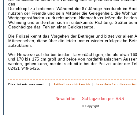
den
Duschkopf zu bedienen. Während die 87-Jährige hierdurch im Bad
nutzten der Fremde und sein Mittäter die Gelegenheit, die Wohnu
Wertgegenständen zu durchsuchen. Hiernach verließen die beiden
Wohnung und entfernten sich in unbekannte Richtung. Später bem
Geschädigte das Fehlen einer Geldkassette.
Die Polizei kennt das Vorgehen der Betrüger und bittet vor allem A
Mitmenschen, diese über die leider immer wieder erfolgreiche Be
aufzuklären.
Wer Hinweise auf die bei beiden Tatverdächtigen, die als etwa 16
und 170 bis 175 cm groß und beide von nordafrikanischem Ausse
werden, geben kann, meldet sich bitte bei der Polizei unter der 
02421 949-6425.
Dies ist mir was wert:
|
Artikel veschicken >>
|
Leserbrief zu diesem Art
Newsletter
Schlagzeilen per RSS
© Copyright