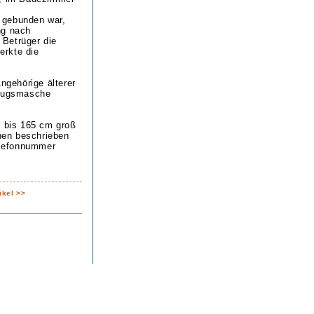
 gebunden war,
ng nach
 Betrüger die
erkte die
ngehörige älterer
trugsmasche
0 bis 165 cm groß
hen beschrieben
Telefonnummer
ikel >>