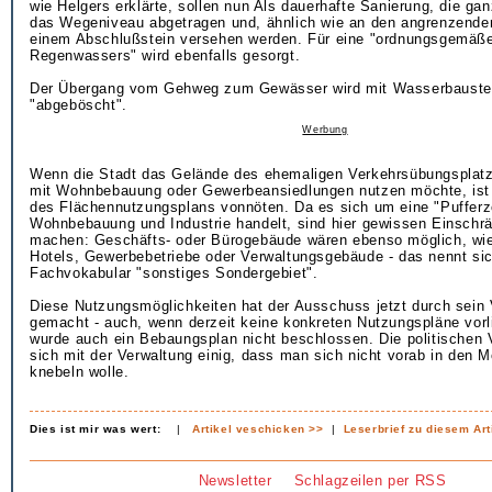
wie Helgers erklärte, sollen nun Als dauerhafte Sanierung, die ga
das Wegeniveau abgetragen und, ähnlich wie an den angrenzenden
einem Abschlußstein versehen werden. Für eine "ordnungsgemäße
Regenwassers" wird ebenfalls gesorgt.
Der Übergang vom Gehweg zum Gewässer wird mit Wasserbauste
"abgeböscht".
Werbung
Wenn die Stadt das Gelände des ehemaligen Verkehrsübungsplat
mit Wohnbebauung oder Gewerbeansiedlungen nutzen möchte, ist
des Flächennutzungsplans vonnöten. Da es sich um eine "Puffer
Wohnbebauung und Industrie handelt, sind hier gewissen Einschr
machen: Geschäfts- oder Bürogebäude wären ebenso möglich, wi
Hotels, Gewerbebetriebe oder Verwaltungsgebäude - das nennt si
Fachvokabular "sonstiges Sondergebiet".
Diese Nutzungsmöglichkeiten hat der Ausschuss jetzt durch sein
gemacht - auch, wenn derzeit keine konkreten Nutzungspläne vor
wurde auch ein Bebaungsplan nicht beschlossen. Die politischen V
sich mit der Verwaltung einig, dass man sich nicht vorab in den M
knebeln wolle.
Dies ist mir was wert:
|
Artikel veschicken >>
|
Leserbrief zu diesem Art
Newsletter
Schlagzeilen per RSS