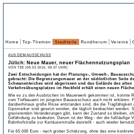
Home
Top-Themen
Stadtteile
Rundherum
Vereine
AUS DEM AUSSCHUSS
Jülich: Neue Mauer, neuer Flächennutzungsplan
VON TEE [08.03.2016, 08.07 UHR]
Zwei Entscheidungen hat der Planungs-, Umwelt-, Bauaussch
gebracht: Die Begrenzungsmauer an der südöstlichen Seite d
Schwanenteiches wird abgerissen und das Gelände des alten
Verkehrsübungsplatzes im Heckfeld erhält einen neuen Fläch
Wie es zu den Ausbrüchen im Mauerwerk gekommen ist, konnte R
vom Tiefbauamt im jüngsten Bauausschuss auch nicht erklären. Fa
darüberhinaus große Risse entstanden sind, die die Tragfähigkeit
Gipsmarker sind gesetzt worden, die täglich beobachtet werden. 
gravierenden Veränderungen gibt, kann der Zustand so bleiben, o
Gefährdung zu bedeuten. Darum ist der Weg - der die fußläufige 
Bahnhofstraße zur Kartäuserstraße darstellt - auch wieder benutzb
Für 65.000 Euro - nach grober Schätzung, ohne das eine konkrete 