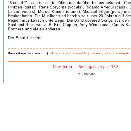
"6 aus 49" - das ist die in Jülich und darüber hinaus bekannte C
Hintzen (guitar), René Sorychta (vocals), Ricardo Arregui (bass),
(piano, vocals), Marcel Kanehl (drums), Michael Höger (perc.) un
Heukeshofen. Die Musiker sind bereits seit über 20 Jahren auf d
Region musikalisch unterwegs. Die Band covered Songs aus den 
Soul und Rock wie z. B. Eric Clapton, Amy Winehouse, Carlos Sa
Brothers und vielen anderen
Der Eintritt ist frei.
Dies ist mir was wert:
|
Artikel veschicken >>
|
Leserbrief zu diesem Art
Newsletter
Schlagzeilen per RSS
© Copyright