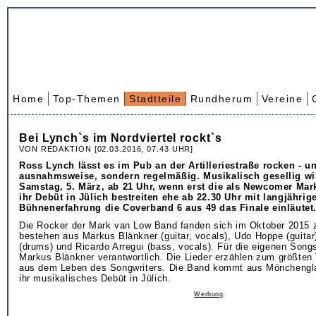
Home
Top-Themen
Stadtteile
Rundherum
Vereine
Bei Lynch`s im Nordviertel rockt`s
VON REDAKTION [02.03.2016, 07.43 UHR]
Ross Lynch lässt es im Pub an der Artilleriestraße rocken - u
ausnahmsweise, sondern regelmäßig. Musikalisch gesellig wi
Samstag, 5. März, ab 21 Uhr, wenn erst die als Newcomer Ma
ihr Debüt in Jülich bestreiten ehe ab 22.30 Uhr mit langjährig
Bühnenerfahrung die Coverband 6 aus 49 das Finale einläutet
Die Rocker der Mark van Low Band fanden sich im Oktober 201
bestehen aus Markus Blänkner (guitar, vocals), Udo Hoppe (guitar
(drums) und Ricardo Arregui (bass, vocals). Für die eigenen Songs
Markus Blänkner verantwortlich. Die Lieder erzählen zum größten
aus dem Leben des Songwriters. Die Band kommt aus Mönchengl
ihr musikalisches Debüt in Jülich.
Werbung