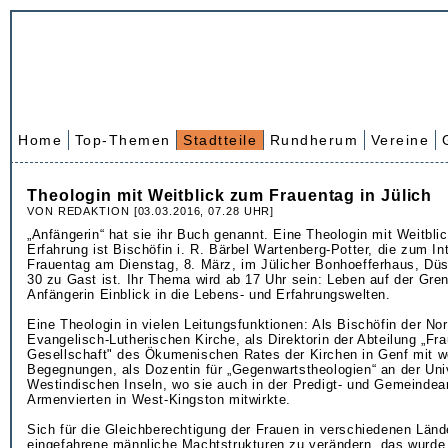
Home
Top-Themen
Stadtteile
Rundherum
Vereine
Theologin mit Weitblick zum Frauentag in Jülich
VON REDAKTION [03.03.2016, 07.28 UHR]
„Anfängerin“ hat sie ihr Buch genannt. Eine Theologin mit Weitblic
Erfahrung ist Bischöfin i. R. Bärbel Wartenberg-Potter, die zum In
Frauentag am Dienstag, 8. März, im Jülicher Bonhoefferhaus, Düs
30 zu Gast ist. Ihr Thema wird ab 17 Uhr sein: Leben auf der Gre
Anfängerin Einblick in die Lebens- und Erfahrungswelten.
Eine Theologin in vielen Leitungsfunktionen: Als Bischöfin der No
Evangelisch-Lutherischen Kirche, als Direktorin der Abteilung „Fra
Gesellschaft" des Ökumenischen Rates der Kirchen in Genf mit w
Begegnungen, als Dozentin für „Gegenwartstheologien“ an der Univ
Westindischen Inseln, wo sie auch in der Predigt- und Gemeindear
Armenvierten in West-Kingston mitwirkte.
Sich für die Gleichberechtigung der Frauen in verschiedenen Länd
eingefahrene männliche Machtstrukturen zu verändern, das wurd