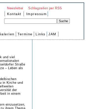
Newsletter
Schlagzeilen per RSS
Kontakt
Impressum
Galerien
Termine
Links
JAM
k und viel
ternationalen
seldorfer Straße
nze – Leben als
rdelbischen
u in Kirche und
eltweiten
ersität der
beit in einem
ern einzusetzen,
e zu ihrem Thema.