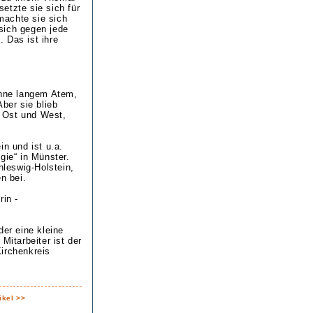
etzte sie sich für
machte sie sich
sich gegen jede
 Das ist ihre
Ohne langem Atem,
ber sie blieb
 Ost und West,
in und ist u.a.
gie“ in Münster.
hleswig-Holstein,
n bei.
rin -
der eine kleine
Mitarbeiter ist der
irchenkreis
ikel >>