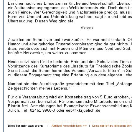
Ein unermüdliches Einsetzen in Kirche und Gesellschaft. Ebenso s
ein Antirassismusprogramm des Weltkirchenrats ein. Doch damit 
auch Feinde. Wer Gerechtigkeit und Nächstenliebe predigt, muss 
Form von Unrecht und Unterdrückung wehren, sagt sie und lebt es.
Überzeugung. Diesen Weg ging sie.
Werbung
Zuweilen ein Schritt vor und zwei zurück. Es war nicht einfach. 
Humor und eine gehörige Frustrationstoleranz ging da gar nichts. A
dran, verbündete sich mit Frauen und Männern aus Nord und Süd,
knüpfte Netzwerke, um weiter zu kommen.
Heute setzt sich für die bedrohte Erde und den Schutz des Tiers e
Vorsitzende des Kuratoriums des „Instituts für Theologische Zoolo
Sie ist auch die Schirmherrin des Vereins „Verwaiste Eltern“ in Sc
zu diesem Engagement trug eine Erfahrung aus dem eigenen Lebe
Nun hat sie eine Autobiografie geschrieben mit dem Titel „Anfänge
Zeitgeschichten meines Lebens."
Für die Veranstaltung wird ein Kostenbeitrag von 5 Euro erhoben, 
Vespermahlzeit beinhaltet. Für ehrenamtliche Mitarbeiterinnen und 
Eintritt frei. Anmeldungen bei Evangelische Erwachsenenbildung K
Jülich, Tel. 02461 9966-0 oder eeb@kkrjuelich.de
Dies ist mir was wert:
|
Artikel veschicken >>
|
Leserbrief zu diesem Art