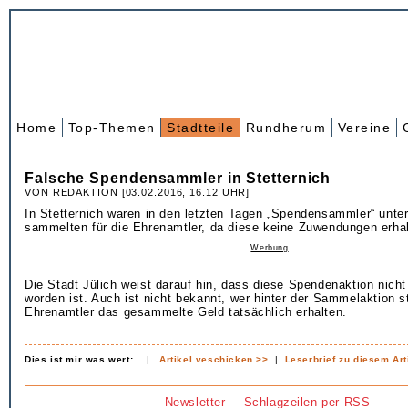
Home
Top-Themen
Stadtteile
Rundherum
Vereine
Falsche Spendensammler in Stetternich
VON REDAKTION [03.02.2016, 16.12 UHR]
In Stetternich waren in den letzten Tagen „Spendensammler“ unte
sammelten für die Ehrenamtler, da diese keine Zuwendungen erha
Werbung
Die Stadt Jülich weist darauf hin, dass diese Spendenaktion nicht v
worden ist. Auch ist nicht bekannt, wer hinter der Sammelaktion s
Ehrenamtler das gesammelte Geld tatsächlich erhalten.
Dies ist mir was wert:
|
Artikel veschicken >>
|
Leserbrief zu diesem Art
Newsletter
Schlagzeilen per RSS