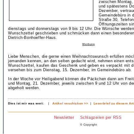
zwischen Montag,
und spätestens Do
Dezember, vertrau
Gemeindebüro in d
Straße 30, Telefo
Öffnungszeiten si
dienstags und donnerstags von 9 bis 12 Uhr. Die Wünsche werden
Wunschzettel geschrieben und schmücken dann einen besondere
Dietrich-Bonhoeffer-Haus.
Werbung
Liebe Menschen, die gerne einen Weihnachtswunsch erfüllen möc
jemanden kennen, an den selten gedacht wird, nehmen einen ent
Wunschzettel, kaufen das Geschenk und geben es verpackt mit 
versehen bis zum Dienstag, 15. Dezember, im Gemeindebüro ab.
In der Woche vor Heiligabend können die Päckchen dann am Freit
und Montag, 21. Dezember, jeweils zwischen 9 und 12 Uhr von d
abgeholt werden.
Dies ist mir was wert:
|
Artikel veschicken >>
|
Leserbrief zu diesem Art
Newsletter
Schlagzeilen per RSS
© Copyright