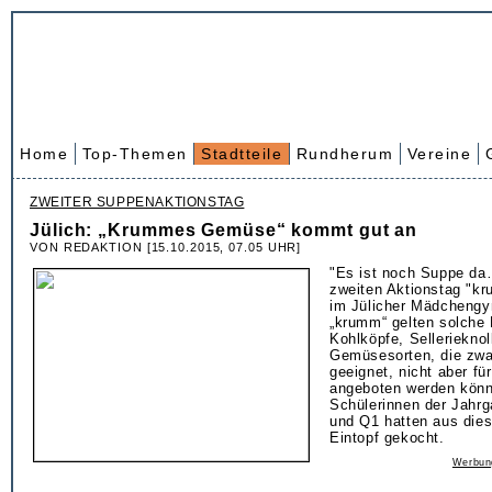
Home
Top-Themen
Stadtteile
Rundherum
Vereine
ZWEITER SUPPENAKTIONSTAG
Jülich: „Krummes Gemüse“ kommt gut an
VON REDAKTION [15.10.2015, 07.05 UHR]
"Es ist noch Suppe da
zweiten Aktionstag "
im Jülicher Mädcheng
„krumm“ gelten solche
Kohlköpfe, Selleriekno
Gemüsesorten, die zwa
geeignet, nicht aber fü
angeboten werden könn
Schülerinnen der Jahr
und Q1 hatten aus di
Eintopf gekocht.
Werbun