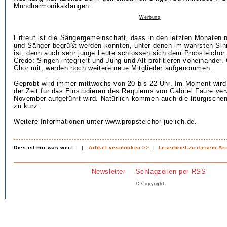
Mundharmonikaklängen.
Werbung
Erfreut ist die Sängergemeinschaft, dass in den letzten Monaten
und Sänger begrüßt werden konnten, unter denen im wahrsten Si
ist, denn auch sehr junge Leute schlossen sich dem Propsteichor a
Credo: Singen integriert und Jung und Alt profitieren voneinander. 
Chor mit, werden noch weitere neue Mitglieder aufgenommen.
Geprobt wird immer mittwochs von 20 bis 22 Uhr. Im Moment wird 
der Zeit für das Einstudieren des Requiems von Gabriel Faure ve
November aufgeführt wird. Natürlich kommen auch die liturgische
zu kurz.
Weitere Informationen unter www.propsteichor-juelich.de.
Dies ist mir was wert:
|
Artikel veschicken >>
|
Leserbrief zu diesem Art
Newsletter
Schlagzeilen per RSS
© Copyright