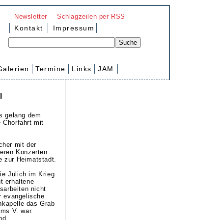
Newsletter
Schlagzeilen per RSS
Kontakt
Impressum
Galerien
Termine
Links
JAM
l
as gelang dem
 Chorfahrt mit
cher mit der
teren Konzerten
e zur Heimatstadt.
ie Jülich im Krieg
t erhaltene
sarbeiten nicht
r evangelische
hkapelle das Grab
lms V. war.
nd