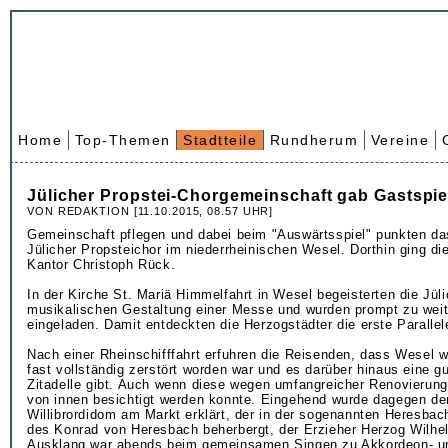
Home
Top-Themen
Stadtteile
Rundherum
Vereine
Jülicher Propstei-Chorgemeinschaft gab Gastspie
VON REDAKTION [11.10.2015, 08.57 UHR]
Gemeinschaft pflegen und dabei beim "Auswärtsspiel" punkten d
Jülicher Propsteichor im niederrheinischen Wesel. Dorthin ging die
Kantor Christoph Rück.
In der Kirche St. Mariä Himmelfahrt in Wesel begeisterten die Jüli
musikalischen Gestaltung einer Messe und wurden prompt zu wei
eingeladen. Damit entdeckten die Herzogstädter die erste Parallel
Nach einer Rheinschifffahrt erfuhren die Reisenden, dass Wesel w
fast vollständig zerstört worden war und es darüber hinaus eine gu
Zitadelle gibt. Auch wenn diese wegen umfangreicher Renovierung
von innen besichtigt werden konnte. Eingehend wurde dagegen de
Willibrordidom am Markt erklärt, der in der sogenannten Heresbac
des Konrad von Heresbach beherbergt, der Erzieher Herzog Wilhe
Ausklang war abends beim gemeinsamen Singen zu Akkordeon- u