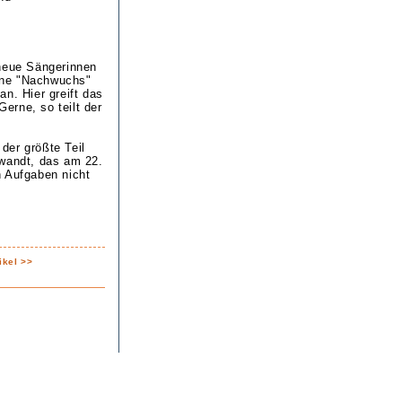
 neue Sängerinnen
nne "Nachwuchs"
n. Hier greift das
Gerne, so teilt der
der größte Teil
rwandt, das am 22.
n Aufgaben nicht
ikel >>