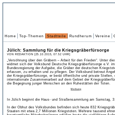
Home
Top-Themen
Stadtteile
Rundherum
Vereine
Jülich: Sammlung für die Kriegsgräberfürsorge
VON REDAKTION [25.10.2015, 07.52 UHR]
„Versöhnung über den Gräbern – Arbeit für den Frieden“. Unter di
widmet sich der Volksbund Deutsche Kriegsgräberfürsorge e.V. im
Bundesregierung der Aufgabe, die Gräber der deutschen Kriegstot
erfassen, zu erhalten und zu pflegen. Der Volksbund betreut Ange
der Kriegsgräberfürsorge, er berät öffentliche und private Stellen, 
internationale Zusammenarbeit auf dem Gebiet der Kriegsgräberfür
die Begegnung junger Menschen an den Ruhestätten der Toten.
Werbung
In Jülich beginnt die Haus- und Straßensammlung am Samstag, 3
In der Obhut des Volksbundes befinden sich heute 832 Kriegsgräbe
Staaten mit etwa 2,7 Millionen Kriegstoten. Mehrere tausend ehr
hauptamtliche Mitarbeiter/innen erfüllen heute die vielfältigen Auf