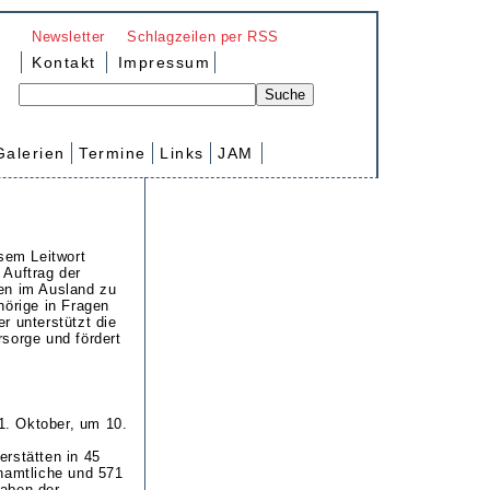
Newsletter
Schlagzeilen per RSS
Kontakt
Impressum
Galerien
Termine
Links
JAM
esem Leitwort
 Auftrag der
en im Ausland zu
hörige in Fragen
er unterstützt die
sorge und fördert
1. Oktober, um 10.
rstätten in 45
enamtliche und 571
gaben der